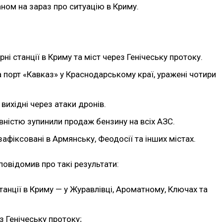
аном на зараз про ситуацію в Криму.
і станції в Криму та міст через Генічеську протоку.
а порт «Кавказ» у Краснодарському краї, уражені чотири
вихідні через атаки дронів.
вністю зупинили продаж бензину на всіх АЗС.
 зафіксовані в Армянську, Феодосії та інших містах.
овідомив про такі результати:
танції в Криму — у Журавлівці, Ароматному, Ключах та
 Генічеську протоку;