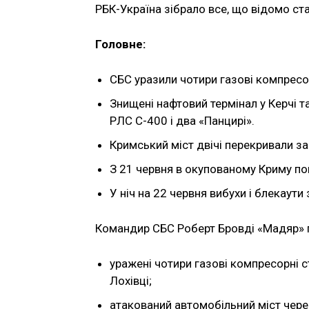
РБК-Україна зібрало все, що відомо ст
Головне:
СБС уразили чотири газові компресорн
Знищені нафтовий термінал у Керчі т
РЛС С-400 і два «Панцирі».
Кримський міст двічі перекривали за 
З 21 червня в окупованому Криму по
У ніч на 22 червня вибухи і блекаути
Командир СБС Роберт Бровді «Мадяр» п
уражені чотири газові компресорні с
Лохівці;
атакований автомобільний міст через