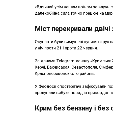
«Вдячний усім нашим воїнам за влучніст
далекобійна сила точно працює на мир»
Міст перекривали двічі 
Окупанти були вимушені зупиняти рух н
у ніч проти 21 і проти 22 червня.
За даними Telegram-каналу «Кримський в
Керчі, Бахчисарая, Севастополя, Сімфе
Красноперекопського районів.
У Феодосії спостерігачі зафіксували 
пролунали вибухи поряд із прикордонн
Крим без бензину і без 