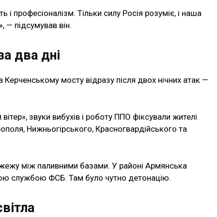
ь і професіоналізм. Тільки силу Росія розуміє, і наша
, — підсумував він.
за два дні
а Керченському мосту відразу після двох нічних атак —
ітер», звуки вибухів і роботу ППО фіксували жителі
рополя, Нижньогірського, Красногвардійського та
пожежу між паливними базами. У районі Армянська
ою службою ФСБ. Там було чутно детонацію.
світла