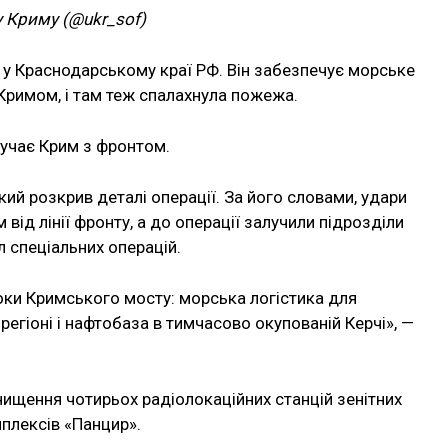
 Криму (@ukr_sof)
 у Краснодарському краї РФ. Він забезпечує морське
Кримом, і там теж спалахнула пожежа.
лучає Крим з фронтом.
й розкрив деталі операції. За його словами, удари
 від лінії фронту, а до операції залучили підрозділи
л спеціальних операцій.
оки Кримського мосту: морська логістика для
егіоні і нафтобаза в тимчасово окупованій Керчі», —
нищення чотирьох радіолокаційних станцій зенітних
плексів «Панцир».