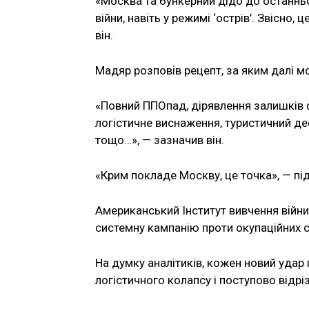
«Москва та бункерний дідо до останнь
війни, навіть у режимі ‘острів’. Звісно,
він.
Мадяр розповів рецепт, за яким далі м
«Повний ППОпад, дірявлення залишків ф
логістичне виснаження, туристичний де
тощо…», — зазначив він.
«Крим покладе Москву, це точка», — п
Американський Інститут вивчення війни 
системну кампанію проти окупаційних с
На думку аналітиків, кожен новий удар
логістичного колапсу і поступово відріз