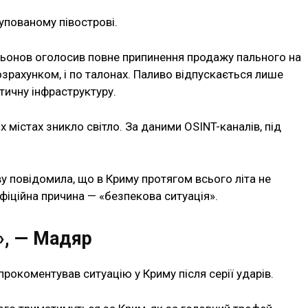
купованому півострові.
ксьонов оголосив повне припинення продажу пального на
розрахунком, і по талонах. Паливо відпускається лише
ичну інфраструктуру.
ох містах зникло світло. За даними OSINT-каналів, під
у повідомила, що в Криму протягом всього літа не
Офіційна причина — «безпекова ситуація».
», — Мадяр
окоментував ситуацію у Криму після серії ударів.