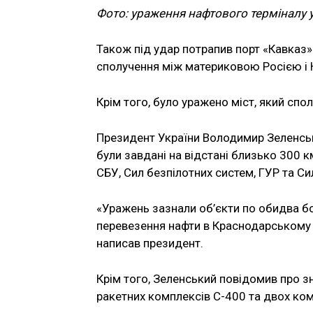
Фото: ураження нафтового терміналу у
Також під удар потрапив порт «Кавказ»
сполучення між материковою Росією і 
Крім того, було уражено міст, який спо
Президент України Володимир Зеленськи
були завдані на відстані близько 300 км
СБУ, Сил безпілотних систем, ГУР та Си
«Уражень зазнали об’єкти по обидва б
перевезення нафти в Краснодарському р
написав президент.
Крім того, Зеленський повідомив про з
ракетних комплексів С-400 та двох ком