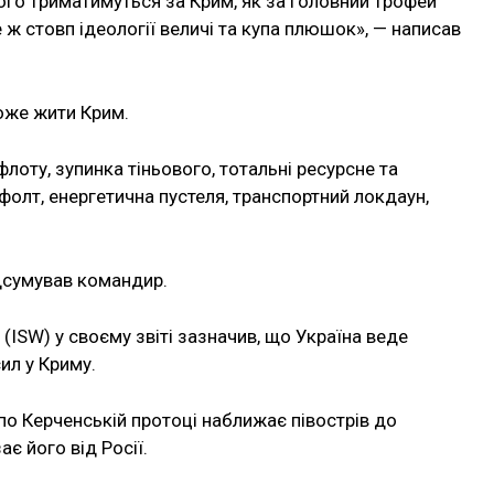
ого триматимуться за Крим, як за головний трофей
 це ж стовп ідеології величі та купа плюшок», — написав
оже жити Крим.
лоту, зупинка тіньового, тотальні ресурсне та
фолт, енергетична пустеля, транспортний локдаун,
ідсумував командир.
(ISW) у своєму звіті зазначив, що Україна веде
ил у Криму.
 по Керченській протоці наближає півострів до
ає його від Росії.