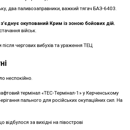
ку, два паливозаправники, важкий тягач БАЗ-6403.
й
з’єднує окупований Крим із зоною бойових дій.
стачання військ.
 після чергових вибухів та ураження ТЕЦ
ні
ло неспокійно.
афтовий термінал «ТЕС-Термінал-1» у Керченському
берігання пального для російських окупаційних сил. На