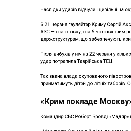
Наслідки ударів відчули і цивільні на о
З 21 червня гауляйтер Криму Сергій А
АЗС — і за готівку, і за безготівковим 
держструктурам, що забезпечують крит
Після вибухів у ніч на 22 червня у кільк
удар потрапила Таврійська ТЕЦ.
Так звана влада окупованого півостров
прийматимуть дітей до літніх таборів. 
«Крим покладе Москву
Командир СБС Роберт Бровді «Мадяр» пр