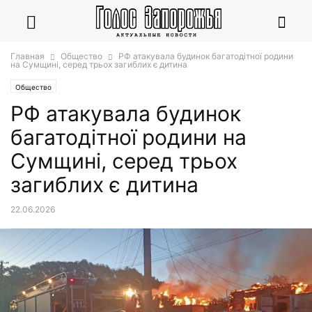
Главная
Общество
РФ атакувала будинок багатодітної родини
на Сумщині, серед трьох загиблих є дитина
Общество
РФ атакувала будинок
багатодітної родини на
Сумщині, серед трьох
загиблих є дитина
22.06.2026