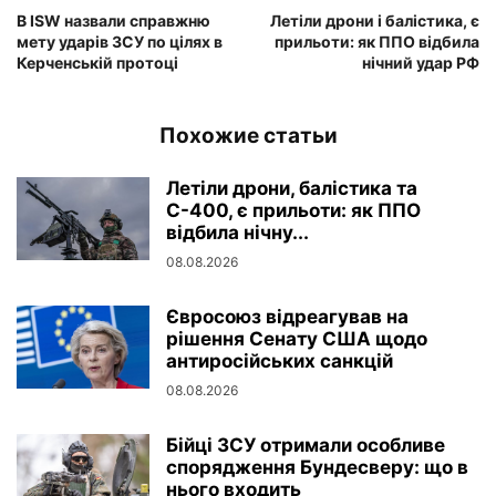
В ISW назвали справжню
Летіли дрони і балістика, є
мету ударів ЗСУ по цілях в
прильоти: як ППО відбила
Керченській протоці
нічний удар РФ
Похожие статьи
Летіли дрони, балістика та
С-400, є прильоти: як ППО
відбила нічну...
08.08.2026
Євросоюз відреагував на
рішення Сенату США щодо
антиросійських санкцій
08.08.2026
Бійці ЗСУ отримали особливе
спорядження Бундесверу: що в
нього входить