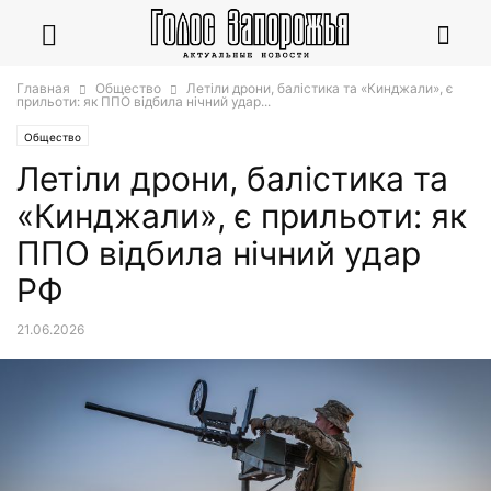
Главная
Общество
Летіли дрони, балістика та «Кинджали», є
прильоти: як ППО відбила нічний удар...
Общество
Летіли дрони, балістика та
«Кинджали», є прильоти: як
ППО відбила нічний удар
РФ
21.06.2026