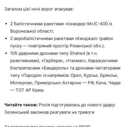
Загалом цієї ночі ворог атакував:
2 балістичними ракетами «Іскандер-М»/С-400 із
Воронезької області;
2 аеробалістичними ракетами «Кинджал» (район
пуску — повітряний простір Рязанської обл.);
105 ударними дронами типу Shahed (в т.ч.
реактивними), «Гербера», «Італмас», баражуючими
боєприпасами «Бандероль» та дронами-імітаторами
типу «Пародія» із напрямків: Орел, Курськ, Брянськ,
Міллєрово, Приморсько-Ахтарськ — РФ, Кача, Чауда
— ТОТ АР Крим.
Читайте також:
Росія підготувалась до нового удару:
Зеленський закликав реагувати на тривоги
За попередніми даними, станом на 09:00,