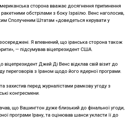
мериканська сторона вважає досягнення припинення
д ракетними обстрілами з боку Ізраїлю. Венс наголосив,
яким Сполученим Штатам «доведеться керувати у
о зосереджені. Я впевнений, що іранська сторона також
орити», — підсумував віцепрезидент США.
що віцепрезидент Джей Ді Венс відклав свій візит до
ду переговорів з Іраном щодо його ядерної програми.
 та захистив перед журналістами рамкову угоду з
ські конгресмени.
чав, що Вашингтон дуже близький до фінальної угоди,
ної програми Ірану, та оцінював шанси укласти її до