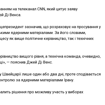
анням на телеканал CNN, який цитує заяву
й Ді Венса.
іцепрезидент зазначив, що розраховує на просування у
кими ядерними матеріалами. За його словами,
су як вище політичне керівництво, так і технічних
рівництво вищого рівня, а технічна команда, очевидно,
і», — пояснив Джей Ді Венс.
у Швейцарії лише один або два дні, проте сподівається
контролю за ядерними матеріалами Ірану.
хвалить рішення про можливу участь у виборах