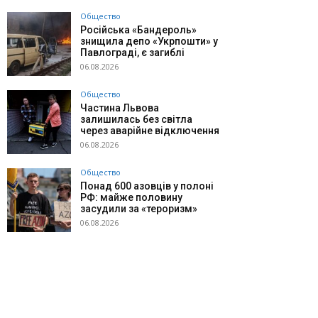
Общество
Російська «Бандероль»
знищила депо «Укрпошти» у
Павлограді, є загиблі
06.08.2026
Общество
Частина Львова
залишилась без світла
через аварійне відключення
06.08.2026
Общество
Понад 600 азовців у полоні
РФ: майже половину
засудили за «тероризм»
06.08.2026