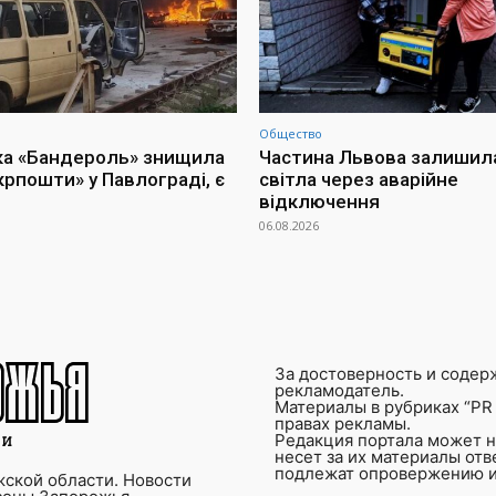
Общество
ка «Бандероль» знищила
Частина Львова залишил
крпошти» у Павлограді, є
світла через аварійне
відключення
06.08.2026
За достоверность и содер
рекламодатель.
Материалы в рубриках “PR 
правах рекламы.
Редакция портала может не
несет за их материалы от
подлежат опровержению и
ской области. Новости