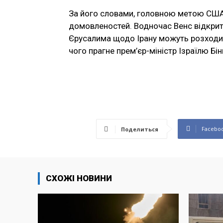
За його словами, головною метою США
домовленостей. Водночас Венс відкрито
Єрусалима щодо Ірану можуть розходити
чого прагне прем’єр-міністр Ізраїлю Бі
Facebo
Поделиться
СХОЖІ НОВИНИ