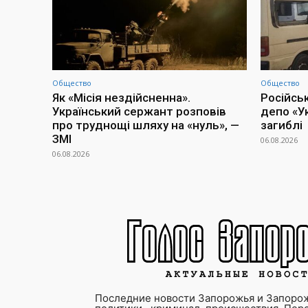
Общество
Общество
Як «Місія нездійсненна».
Російсь
Український сержант розповів
депо «У
про труднощі шляху на «нуль», —
загиблі
ЗМІ
06.08.2026
06.08.2026
Последние новости Запорожья и Запорож