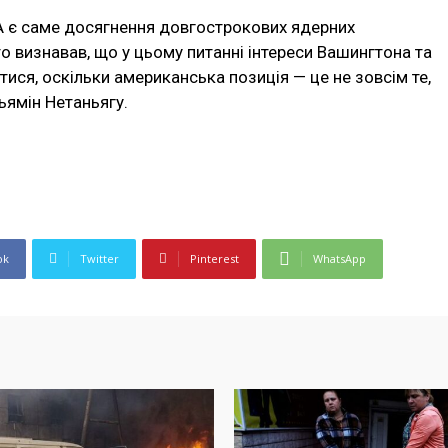
 є саме досягнення довгострокових ядерних
 визнавав, що у цьому питанні інтереси Вашингтона та
ся, оскільки американська позиція — це не зовсім те,
ньямін Нетаньягу.
ok
Twitter
Pinterest
WhatsApp