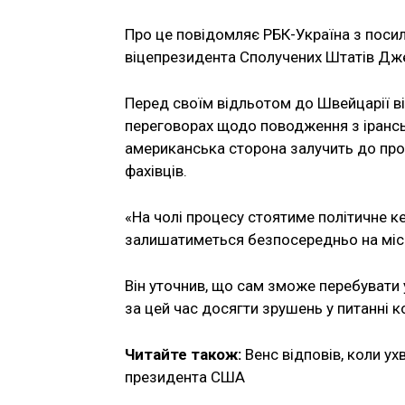
Про це повідомляє РБК-Україна з посил
віцепрезидента Сполучених Штатів Дже
Перед своїм відльотом до Швейцарії в
переговорах щодо поводження з ірансь
американська сторона залучить до проце
фахівців.
«На чолі процесу стоятиме політичне ке
залишатиметься безпосередньо на місц
Він уточнив, що сам зможе перебувати 
за цей час досягти зрушень у питанні 
Читайте також:
Венс відповів, коли у
президента США