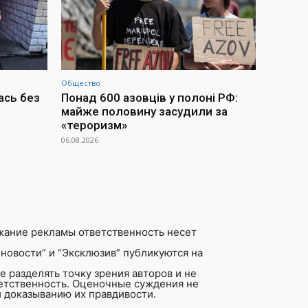
Общество
ась без
Понад 600 азовців у полоні РФ:
майже половину засудили за
«тероризм»
06.08.2026
жание рекламы ответственность несет
новости” и “Эксклюзив” публикуются на
 разделять точку зрения авторов и не
ветственность. Оценочные суждения не
 доказыванию их правдивости.