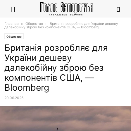
Главная
Общество
Британія розробляє для України дешеву
далекобійну зброю без компонентів США, — Bloomberg
Общество
Британія розробляє для
України дешеву
далекобійну зброю без
компонентів США, —
Bloomberg
20.06.2026