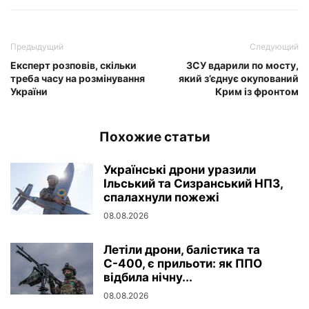
Предыдущий
Следующий
Експерт розповів, скільки
ЗСУ вдарили по мосту,
треба часу на розмінування
який з’єднує окупований
України
Крим із фронтом
Похожие статьи
Українські дрони уразили
Ільський та Сизранський НПЗ,
спалахнули пожежі
08.08.2026
Летіли дрони, балістика та
С-400, є прильоти: як ППО
відбила нічну...
08.08.2026