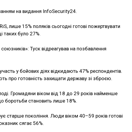
анням на видання InfoSecurity24.
BRiS, лише 15% поляків сьогодні готові пожертвувати
і таких було 27%.
є союзників»: Туск відреагував на позбавлення
 участь у бойових діях відкидають 47% респондентів.
ть про готовність захищати державу зі зброєю.
оді. Громадяни віком від 18 до 29 років найменше
 до боротьби становить лише 18%.
ує старше покоління. Люди віком 40–59 років готові
 показник сягає 56%.