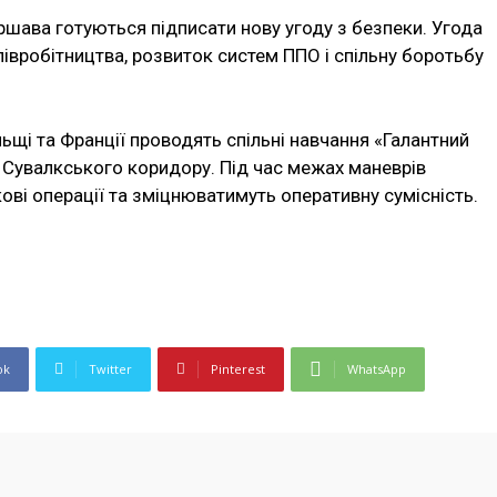
шава готуються підписати нову угоду з безпеки. Угода
івробітництва, розвиток систем ППО і спільну боротьбу
ьщі та Франції проводять спільні навчання «Галантний
у Сувалкського коридору. Під час межах маневрів
ові операції та зміцнюватимуть оперативну сумісність.
ok
Twitter
Pinterest
WhatsApp