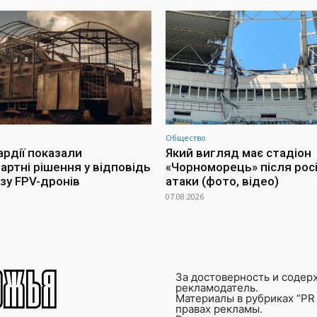
Общество
ардії показали
Який вигляд має стадіон
артні рішення у відповідь
«Чорноморець» після росі
озу FPV-дронів
атаки (фото, відео)
07.08.2026
За достоверность и содер
рекламодатель.
Материалы в рубриках “PR 
правах рекламы.