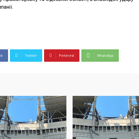
панії.
ok
Twitter
Pinterest
WhatsApp