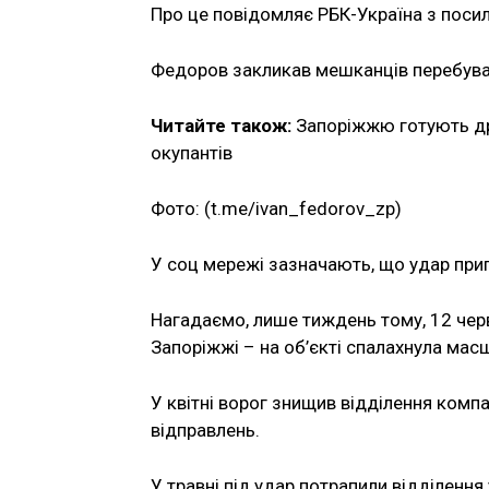
Про це повідомляє РБК-Україна з поси
Федоров закликав мешканців перебуват
Читайте також:
Запоріжжю готують др
окупантів
Фото: (t.me/ivan_fedorov_zp)
У соц мережі зазначають, що удар при
Нагадаємо, лише тиждень тому, 12 черв
Запоріжжі – на об’єкті спалахнула ма
У квітні ворог знищив відділення компа
відправлень.
У травні під удар потрапили відділення