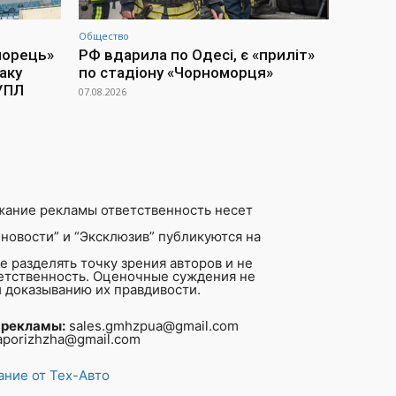
Общество
морець»
РФ вдарила по Одесі, є «приліт»
аку
по стадіону «Чорноморця»
 УПЛ
07.08.2026
жание рекламы ответственность несет
новости” и “Эксклюзив” публикуются на
 разделять точку зрения авторов и не
ветственность. Оценочные суждения не
 доказыванию их правдивости.
 рекламы:
sales.gmhzpua@gmail.com
aporizhzha@gmail.com
ние от Тех-Авто