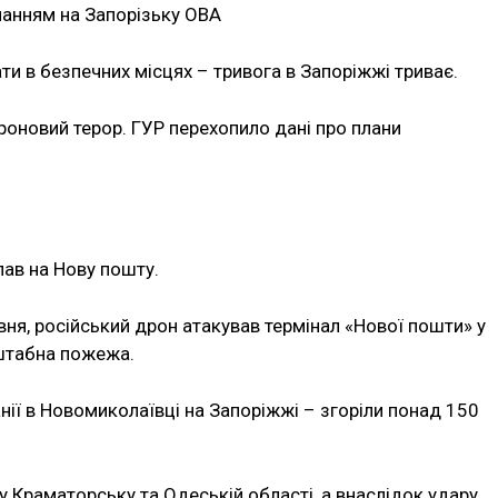
ланням на Запорізьку ОВА
и в безпечних місцях – тривога в Запоріжжі триває.
оновий терор. ГУР перехопило дані про плани
пав на Нову пошту.
ня, російський дрон атакував термінал «Нової пошти» у
сштабна пожежа.
нії в Новомиколаївці на Запоріжжі – згоріли понад 150
 у Краматорську та Одеській області, а внаслідок удару