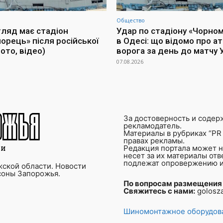
Общество
гляд має стадіон
Удар по стадіону «Чорно
орець» після російської
в Одесі: що відомо про ат
ото, відео)
ворога за день до матчу
07.08.2026
За достоверность и содер
рекламодатель.
Материалы в рубриках “PR 
правах рекламы.
Редакция портала может не
несет за их материалы от
подлежат опровержению и
ской области. Новости
соны Запорожья.
По вопросам размещения
Свяжитесь с нами:
golosz
Шиномонтажное оборудова