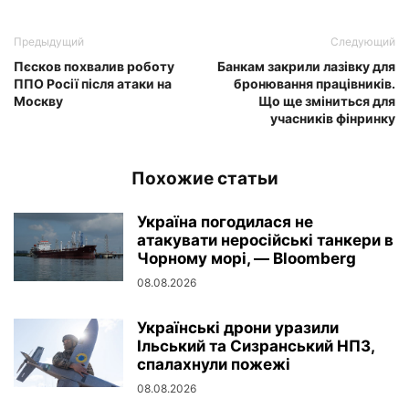
Предыдущий
Следующий
Пєсков похвалив роботу
Банкам закрили лазівку для
ППО Росії після атаки на
бронювання працівників.
Москву
Що ще зміниться для
учасників фінринку
Похожие статьи
Україна погодилася не
атакувати неросійські танкери в
Чорному морі, — Bloomberg
08.08.2026
Українські дрони уразили
Ільський та Сизранський НПЗ,
спалахнули пожежі
08.08.2026