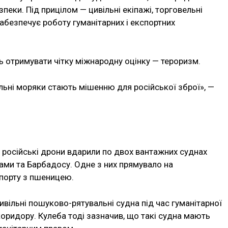
зпеки. Під прицілом — цивільні екіпажі, торговельні
забезпечує роботу гуманітарних і експортних
ь отримувати чітку міжнародну оцінку — тероризм.
ільні моряки стають мішенню для російської зброї», —
 російські дрони вдарили по двох вантажних суднах
ми та Барбадосу. Одне з них прямувало на
 порту з пшеницею.
цивільні пошуково-рятувальні судна під час гуманітарної
коридору. Кулеба тоді зазначив, що такі судна мають