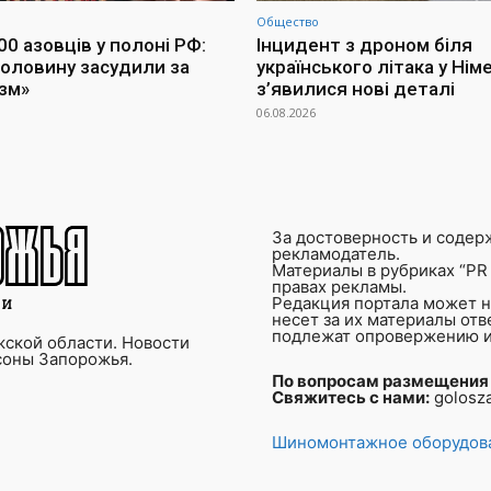
Общество
0 азовців у полоні РФ:
Інцидент з дроном біля
оловину засудили за
українського літака у Німе
зм»
з’явилися нові деталі
06.08.2026
За достоверность и содер
рекламодатель.
Материалы в рубриках “PR 
правах рекламы.
Редакция портала может не
несет за их материалы от
подлежат опровержению и
ской области. Новости
соны Запорожья.
По вопросам размещения
Свяжитесь с нами:
golosz
Шиномонтажное оборудова