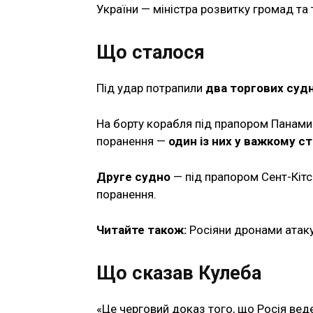
України — міністра розвитку громад та 
Що сталося
Під удар потрапили
два торгових суд
На борту корабля під прапором Панам
поранення —
один із них у важкому ст
Друге судно
— під прапором Сент-Кітс 
поранення.
Читайте також:
Росіяни дронами атаку
Що сказав Кулеба
«Це черговий доказ того, що Росія вед