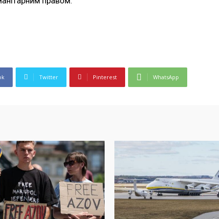
манітарним правом.
ok
Twitter
Pinterest
WhatsApp