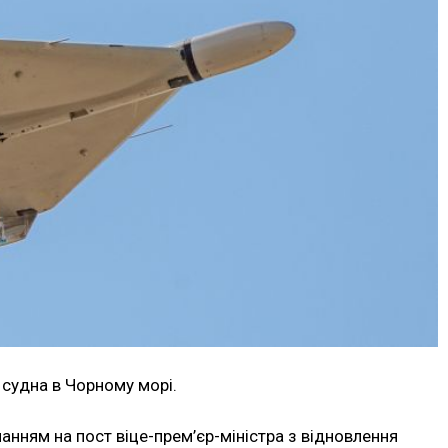
 судна в Чорному морі.
анням на пост віце-прем’єр-міністра з відновлення