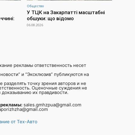
Общество
У ТЦК на Закарпатті масштабні
ччині:
обшуки: що відомо
06.08.2026
жание рекламы ответственность несет
новости” и “Эксклюзив” публикуются на
 разделять точку зрения авторов и не
ветственность. Оценочные суждения не
 доказыванию их правдивости.
 рекламы:
sales.gmhzpua@gmail.com
aporizhzha@gmail.com
ние от Тех-Авто