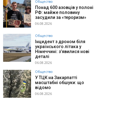
Общество
Понад 600 азовців у полоні
РФ: майже половину
засудили за «тероризм»
06.08.2026
Общество
Інцидент з дроном біля
українського літака у
Німеччині: з’явилися нові
деталі
06.08.2026
Общество
У ТЦК на Закарпатті
масштабні обшуки: що
відомо
06.08.2026