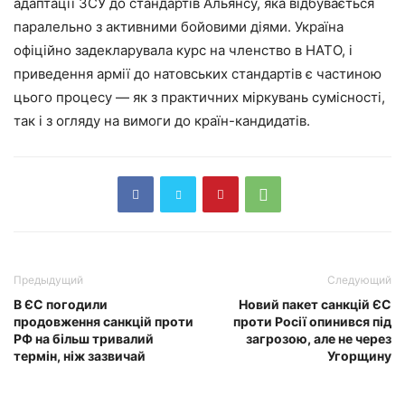
адаптації ЗСУ до стандартів Альянсу, яка відбувається
паралельно з активними бойовими діями. Україна
офіційно задекларувала курс на членство в НАТО, і
приведення армії до натовських стандартів є частиною
цього процесу — як з практичних міркувань сумісності,
так і з огляду на вимоги до країн-кандидатів.
Предыдущий
Следующий
В ЄС погодили
Новий пакет санкцій ЄС
продовження санкцій проти
проти Росії опинився під
РФ на більш тривалий
загрозою, але не через
термін, ніж зазвичай
Угорщину