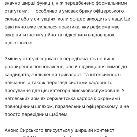
значно ширші функції, ніж передбачено формальними
статутами, — особливо в умовах браку офіцерського
складу або у ситуаціях, коли офіцер виходить з ладу. Це
фактично вже склалася практика, яку реформа має
закріпити інституційно та підкріпити відповідною
підготовкою.
Зміни у статусі сержантів передбачають не лише
розширення повноважень, але й підвищення вимог до
кандидатів, збільшення тривалості та інтенсивності
навчання, а також перегляд системи кар’єрного
просування для цієї категорії військовослужбовців. У
натовських арміях сержантська кар’єра є окремим і
повноцінним шляхом, паралельним офіцерському, а не
просто перехідним щаблем.
Анонс Сирського вписується у ширший контекст