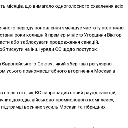
ть місяців, що вимагало одноголосного схвалення всіх
сячного періоду поновлення зменшує частоту політично
останні роки колишній прем’єр-міністр Угорщини Віктор
асти або заблокувати продовження санкцій,
б тиснути на інші уряди ЄС щодо поступок.
Європейського Союзу , який зберігав і регулярно
гом усього повномасштабного вторгнення Москви в
в після того, як ЄС запровадив новий раунд санкцій,
ичних доходів, військово-промислового комплексу,
у підтримці воєнних зусиль Москви та гібридних