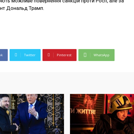
ють можливе повернення санкцій проти Росії, але за
ент Дональд Трамп.
ok
Twitter
Pinterest
WhatsApp