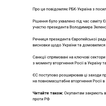
Про це повідомляє РБК-Україна з посил
Рішення було ухвалено під час саміту 
участю президента Володимира Зеленс
Речниця президента Європейської ради
висновки щодо України та домовилися п
Санкції спрямовані на ключові сектор
з моменту вторгнення Росії в Україну та
ЄС поступово розширював ці заходи про
на повномасштабне вторгнення Росії в У
Читайте також:
Окупантам закриють в’ї
проти РФ