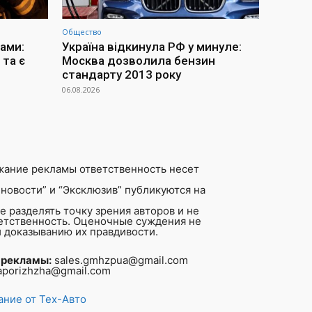
Общество
ами:
Україна відкинула РФ у минуле:
та є
Москва дозволила бензин
стандарту 2013 року
06.08.2026
жание рекламы ответственность несет
новости” и “Эксклюзив” публикуются на
 разделять точку зрения авторов и не
ветственность. Оценочные суждения не
 доказыванию их правдивости.
 рекламы:
sales.gmhzpua@gmail.com
aporizhzha@gmail.com
ние от Тех-Авто