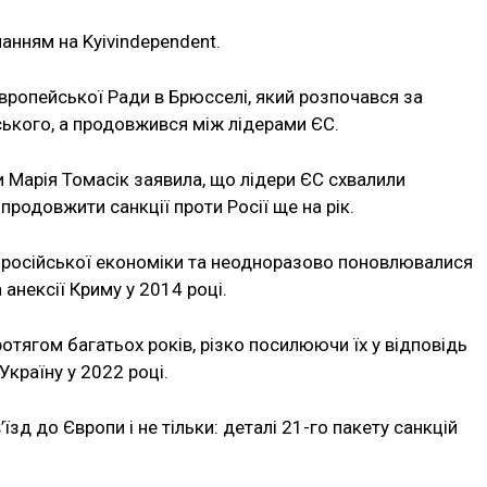
анням на Kyivindependent.
Європейської Ради в Брюсселі, який розпочався за
ького, а продовжився між лідерами ЄС.
 Марія Томасік заявила, що лідери ЄС схвалили
родовжити санкції проти Росії ще на рік.
и російської економіки та неодноразово поновлювалися
 анексії Криму у 2014 році.
тягом багатьох років, різко посилюючи їх у відповідь
країну у 2022 році.
зд до Європи і не тільки: деталі 21-го пакету санкцій