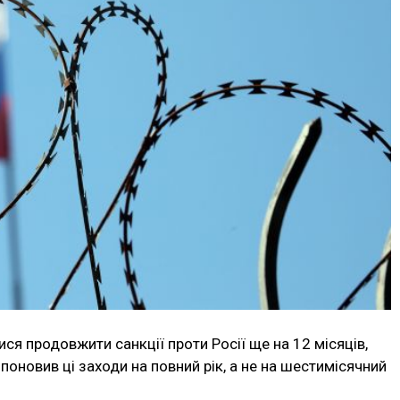
я продовжити санкції проти Росії ще на 12 місяців,
оновив ці заходи на повний рік, а не на шестимісячний