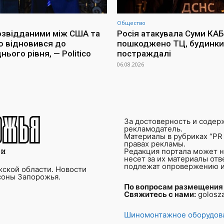
Общество
озвідданими між США та
Росія атакувала Суми КАБ
ю відновився до
пошкоджено ТЦ, будинки 
ього рівня, — Politico
постраждалі
06.08.2026
За достоверность и содер
рекламодатель.
Материалы в рубриках “PR 
правах рекламы.
Редакция портала может не
несет за их материалы от
подлежат опровержению и
ской области. Новости
соны Запорожья.
По вопросам размещения
Свяжитесь с нами:
golosz
Шиномонтажное оборудова