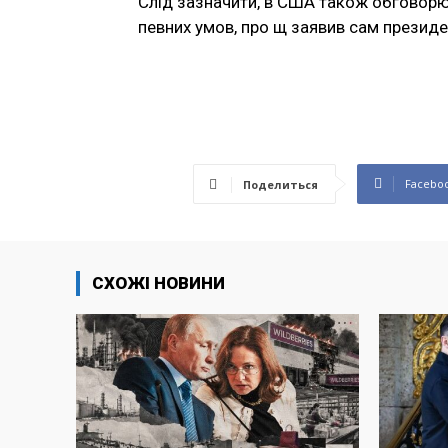
Слід зазначити, в США також обговорю
певних умов, про щ заявив сам презид
Facebo
Поделиться
СХОЖІ НОВИНИ