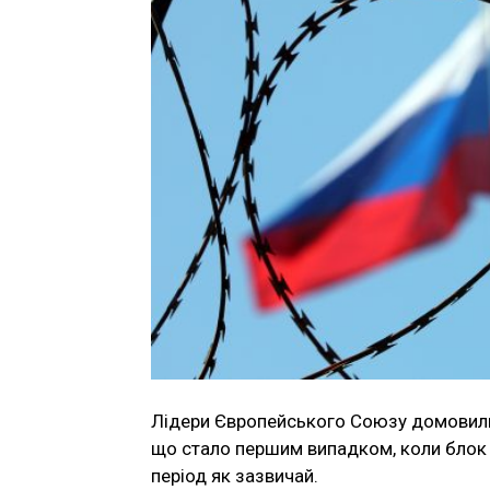
Лідери Європейського Союзу домовилис
що стало першим випадком, коли блок п
період як зазвичай.