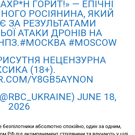
АХР*Н ГОРИТ!» — ЕПІЧНІ
ЧНОГО РОСІЯНИНА, ЯКИЙ
Є ЗА РЕЗУЛЬТАТАМИ
ОЇ АТАКИ ДРОНІВ НА
НПЗ.#МОСКВА #MOSCOW
РИСУТНЯ НЕЦЕНЗУРНА
СИКА (18+).
ER.COM/Y8GB5AYNON
(@RBC_UKRAINE) JUNE 18,
2026
е безпілотники абсолютно спокійно, один за одним,
ом РФ під акомпанемент стрілянини та влучають у цілі.