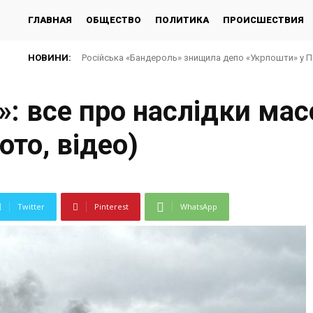
ГЛАВНАЯ
ОБЩЕСТВО
ПОЛИТИКА
ПРОИСШЕСТВИЯ
НОВИНИ:
Російська «Бандероль» знищила депо «Укрпошти» у Па
Частина Львова залишилась без світла через ава
»: все про наслідки мас
ото, відео)
Twitter
Pinterest
WhatsApp