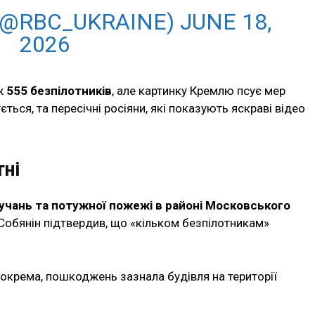
(@RBC_UKRAINE) JUNE 18,
2026
аж
555 безпілотників
, але картинку Кремлю псує мер
ться, та пересічні росіяни, які показують яскраві відео
ні
учань та потужної пожежі в районі Московського
 Собянін підтвердив, що «кільком безпілотникам»
 зокрема, пошкоджень зазнала будівля на території