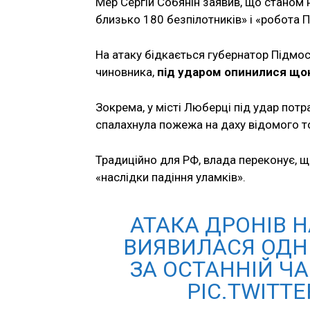
Мер Сергій Собянін заявив, що станом 
близько 180 безпілотників» і «робота 
На атаку бідкається губернатор Підмос
чиновника,
під ударом опинилися щон
Зокрема, у місті Люберці під удар пот
спалахнула пожежа на даху відомого то
Традиційно для РФ, влада переконує, щ
«наслідки падіння уламків».
АТАКА ДРОНІВ 
ВИЯВИЛАСЯ ОДН
ЗА ОСТАННІЙ ЧА
PIC.TWITT