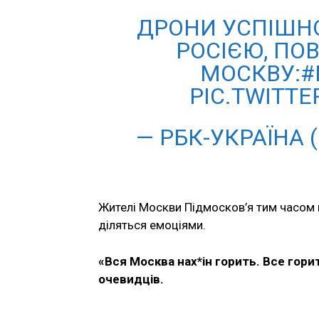
ДРОНИ УСПІШНО
РОСІЄЮ, ПО
МОСКВУ:
PIC.TWITT
— РБК-УКРАЇНА 
Жителі Москви Підмосков’я тим часом 
діляться емоціями.
«Вся Москва нах*ін горить. Все гори
очевидців.