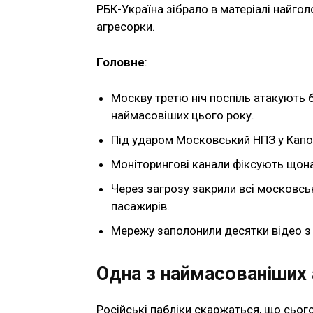
РБК-Україна зібрало в матеріалі найго
агресорки.
Головне
:
Москву третю ніч поспіль атакують б
наймасовіших цього року.
Під ударом Московський НПЗ у Капотн
Моніторингові канали фіксують щон
Через загрозу закрили всі московсь
пасажирів.
Мережу заполонили десятки відео з
Одна з наймасованіших 
Російські пабліки скаржаться, що сьог