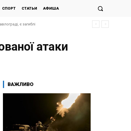
СПОРТ
СТАТЬИ
АФИША
влограді, є загиблі
рійне відключення
ованої атаки
ВАЖЛИВО