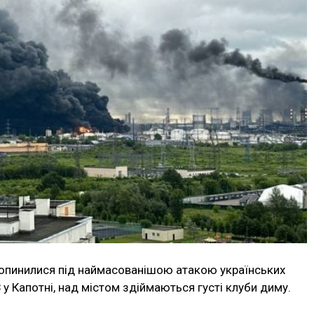
я опинилися під наймасованішою атакою українських
у Капотні, над містом здіймаються густі клуби диму.