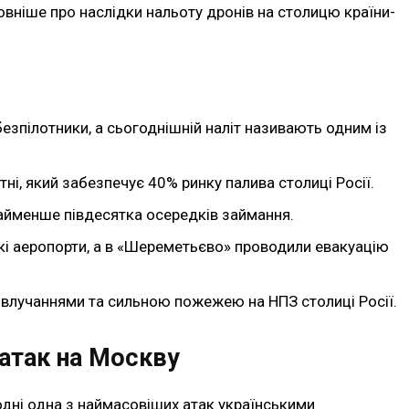
ловніше про наслідки нальоту дронів на столицю країни-
езпілотники, а сьогоднішній наліт називають одним із
і, який забезпечує 40% ринку палива столиці Росії.
айменше півдесятка осередків займання.
кі аеропорти, а в «Шереметьєво» проводили евакуацію
 влучаннями та сильною пожежею на НПЗ столиці Росії.
атак на Москву
одні одна з наймасовіших атак українськими