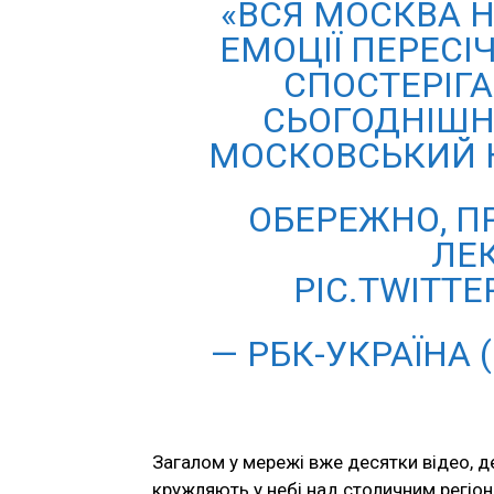
«ВСЯ МОСКВА Н
ЕМОЦІЇ ПЕРЕСІ
СПОСТЕРІГА
СЬОГОДНІШНЬ
МОСКОВСЬКИЙ 
ОБЕРЕЖНО, П
ЛЕК
PIC.TWITT
— РБК-УКРАЇНА 
Загалом у мережі вже десятки відео, д
кружляють у небі над столичним регіон