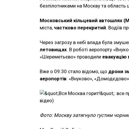
безпілотниками на Москву та область ць
Московський кільцевий автошлях (
міста,
частково перекритий
. Водіїв п
Через загрозу в небі влада була змуш
летовищах
. В роботі аеропорту «Внук
«Шереметьєво» проводили
евакуацію 
Вже о 09:30 стало відомо, що
дрони з
аеропортів
: «Внуково», «Домодєдово»
Фото: Москву затягнуло густим чорни