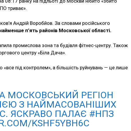
на 08:17 ранку на підльоті до Москви нібито «збито
ППО триває».
ков’я Андрій Воробйов. За словами російського
айменше п’ять районів Московської області.
рапила промислова зона та будівля фітнес-центру. Також
ргового центру «Біла Дача».
о «все під контролем», а більшість руйнувань — це лише
НА МОСКОВСЬКИЙ РЕГІОН
ІЄЮ З НАЙМАСОВАНІШИХ
С. ЯСКРАВО ПАЛАЄ #НПЗ
ER.COM/KSHF5YBH6C