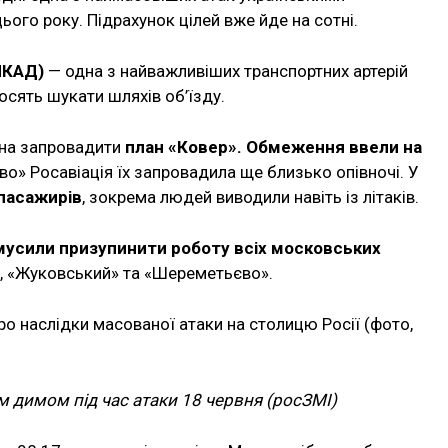
ого року. Підрахунок цілей вже йде на сотні.
МКАД)
— одна з найважливіших транспортних артерій
росять шукати шляхів об’їзду.
ена запровадити
план «Ковер». Обмеження ввели на
ово» Росавіація їх запровадила ще близько опівночі. У
пасажирів
, зокрема людей виводили навіть із літаків.
мусили призупинити роботу всіх московських
, «Жуковський» та «Шереметьєво».
м димом під час атаки 18 червня (росЗМІ)