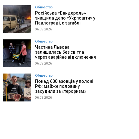
Общество
Російська «Бандероль»
знищила депо «Укрпошти» у
Павлограді, є загиблі
06.08.2026
Общество
Частина Львова
залишилась без світла
через аварійне відключення
06.08.2026
Общество
Понад 600 азовців у полоні
РФ: майже половину
засудили за «тероризм»
06.08.2026