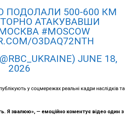
 ПОДОЛАЛИ 500-600 КМ
ВТОРНО АТАКУВАВШИ
#МОСКВА #MOSCOW
ER.COM/O3DAQ72NTH
(@RBC_UKRAINE) JUNE 18,
2026
публікують у соцмережах реальні кадри наслідків та
ть. Я звалюю», — емоційно коментує відео один з