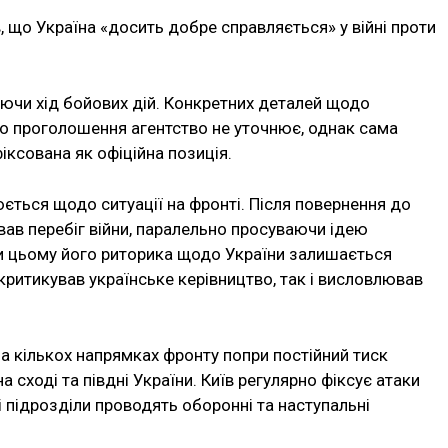
що Україна «досить добре справляється» у війні проти
юючи хід бойових дій. Конкретних деталей щодо
о проголошення агентство не уточнює, однак сама
ксована як офіційна позиція.
ється щодо ситуації на фронті. Після повернення до
ав перебіг війни, паралельно просуваючи ідею
и цьому його риторика щодо України залишається
 критикував українське керівництво, так і висловлював
а кількох напрямках фронту попри постійний тиск
на сході та півдні України. Київ регулярно фіксує атаки
кі підрозділи проводять оборонні та наступальні