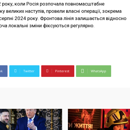
22 року, коли Росія розпочала повномасштабне
ку великих наступів, провели власні операції, зокрема
 серпні 2024 року. Фронтова лінія залишається відносно
оча локальні зміни фіксуються регулярно.
ok
Twitter
Pinterest
WhatsApp