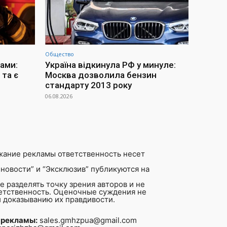
Общество
ами:
Україна відкинула РФ у минуле:
та є
Москва дозволила бензин
стандарту 2013 року
06.08.2026
жание рекламы ответственность несет
новости” и “Эксклюзив” публикуются на
 разделять точку зрения авторов и не
ветственность. Оценочные суждения не
 доказыванию их правдивости.
 рекламы:
sales.gmhzpua@gmail.com