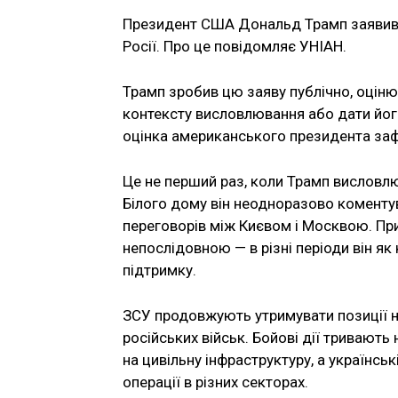
Президент США Дональд Трамп заявив, 
Росії. Про це повідомляє УНІАН.
Трамп зробив цю заяву публічно, оцін
контексту висловлювання або дати йог
оцінка американського президента зафі
Це не перший раз, коли Трамп висловлю
Білого дому він неодноразово коментув
переговорів між Києвом і Москвою. Пр
непослідовною — в різні періоди він як
підтримку.
ЗСУ продовжують утримувати позиції н
російських військ. Бойові дії тривають 
на цивільну інфраструктуру, а українсь
операції в різних секторах.