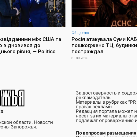
Общество
озвідданими між США та
Росія атакувала Суми КАБ
ю відновився до
пошкоджено ТЦ, будинки 
ього рівня, — Politico
постраждалі
06.08.2026
За достоверность и содер
рекламодатель.
Материалы в рубриках “PR 
правах рекламы.
Редакция портала может не
несет за их материалы от
подлежат опровержению и
ской области. Новости
соны Запорожья.
По вопросам размещения