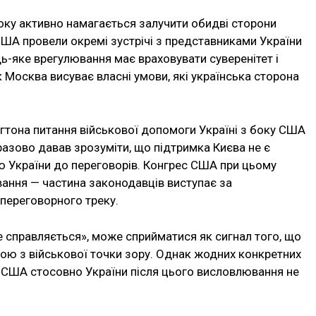
оку активно намагається залучити обидві сторони
США провели окремі зустрічі з представниками України
удь-яке врегулювання має враховувати суверенітет і
як Москва висуває власні умови, які українська сторона
гтона питання військової допомоги Україні з боку США
азово давав зрозуміти, що підтримка Києва не є
стю України до переговорів. Конгрес США при цьому
вання — частина законодавців виступає за
переговорного треку.
е справляється», може сприйматися як сигнал того, що
ою з військової точки зору. Однак жодних конкретних
и США стосовно України після цього висловлювання не