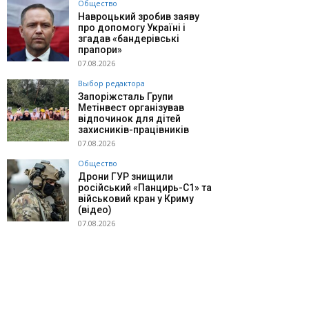
Общество
Навроцький зробив заяву
про допомогу Україні і
згадав «бандерівські
прапори»
07.08.2026
Выбор редактора
Запоріжсталь Групи
Метінвест організував
відпочинок для дітей
захисників-працівників
07.08.2026
Общество
Дрони ГУР знищили
російський «Панцирь-С1» та
військовий кран у Криму
(відео)
07.08.2026