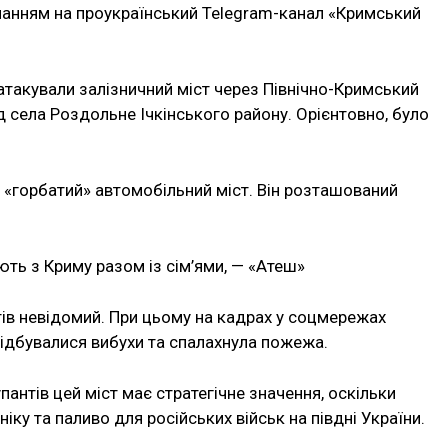
ланням на проукраїнський Telegram-канал «Кримський
 атакували залізничний міст через Північно-Кримський
д села Роздольне Ічкінського району. Орієнтовно, було
й «горбатий» автомобільний міст. Він розташований
ють з Криму разом із сім’ями, — «Атеш»
тів невідомий. При цьому на кадрах у соцмережах
 відбувалися вибухи та спалахнула пожежа.
антів цей міст має стратегічне значення, оскільки
іку та паливо для російських військ на півдні України.