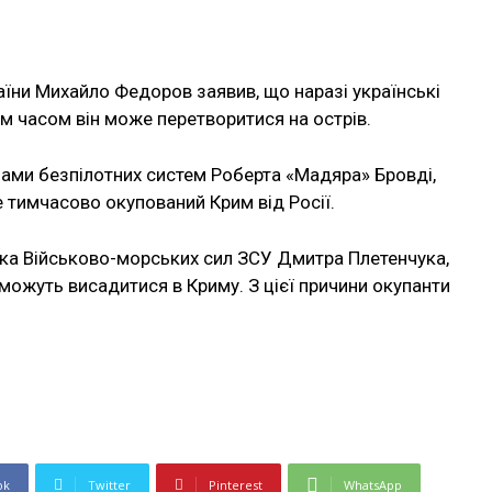
їни Михайло Федоров заявив, що наразі українські
 часом він може перетворитися на острів.
лами безпілотних систем Роберта «Мадяра» Бровді,
 тимчасово окупований Крим від Росії.
ика Військово-морських сил ЗСУ Дмитра Плетенчука,
 можуть висадитися в Криму. З цієї причини окупанти
ok
Twitter
Pinterest
WhatsApp