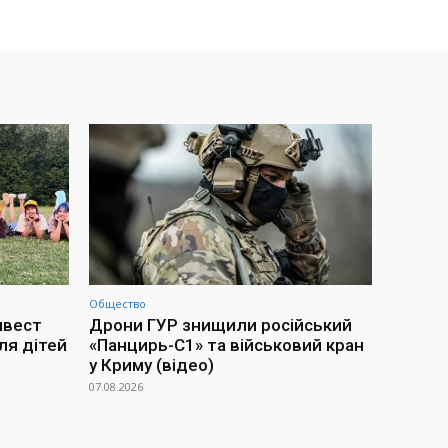
Общество
нвест
Дрони ГУР знищили російський
ля дітей
«Панцирь-С1» та військовий кран
у Криму (відео)
07.08.2026