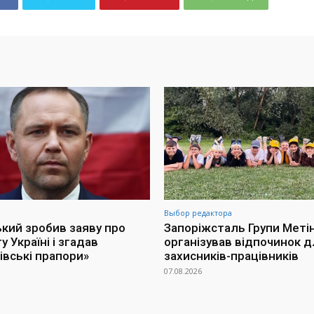
Выбор редактора
кий зробив заяву про
Запоріжсталь Групи Меті
 Україні і згадав
організував відпочинок д
івські прапори»
захисників-працівників
07.08.2026