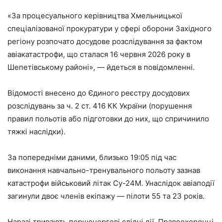
«За процесуального керівництва Хмельницької
спеціалізованої прокуратури у сфері оборони Західного
регіону розпочато досудове розслідування за фактом
авіакатастрофи, що сталася 16 червня 2026 року в
Шепетівському районі», — йдеться в повідомленні.
Відомості внесено до Єдиного реєстру досудових
розслідувань за ч. 2 ст. 416 КК України (порушення
правил польотів або підготовки до них, що спричинило
тяжкі наслідки).
За попередніми даними, близько 19:05 під час
виконання навчально-тренувального польоту зазнав
катастрофи військовий літак Су-24М. Унаслідок авіаподії
загинули двоє членів екіпажу — пілоти 55 та 23 років.
Наразі тривають першочергові слідчі дії. Правоохоронці