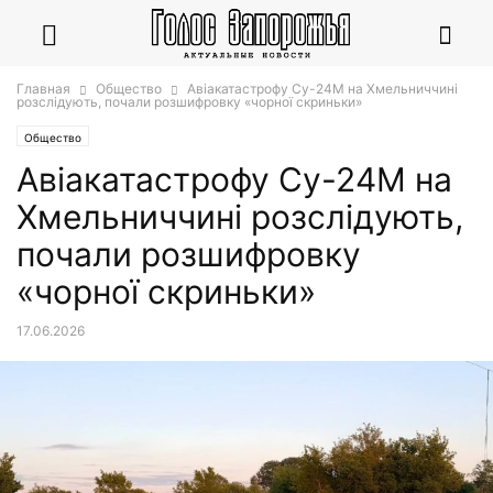
Главная
Общество
Авіакатастрофу Су-24М на Хмельниччині
розслідують, почали розшифровку «чорної скриньки»
Общество
Авіакатастрофу Су-24М на
Хмельниччині розслідують,
почали розшифровку
«чорної скриньки»
17.06.2026