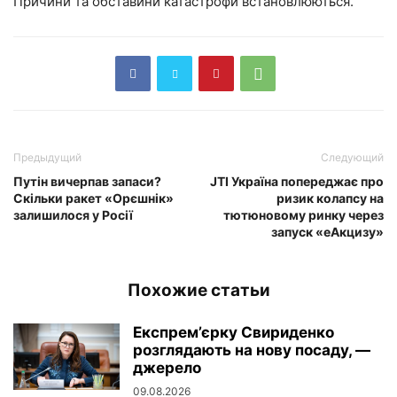
Причини та обставини катастрофи встановлюються.
Предыдущий
Следующий
Путін вичерпав запаси?
JTI Україна попереджає про
Скільки ракет «Орєшнік»
ризик колапсу на
залишилося у Росії
тютюновому ринку через
запуск «еАкцизу»
Похожие статьи
Експрем’єрку Свириденко
розглядають на нову посаду, —
джерело
09.08.2026