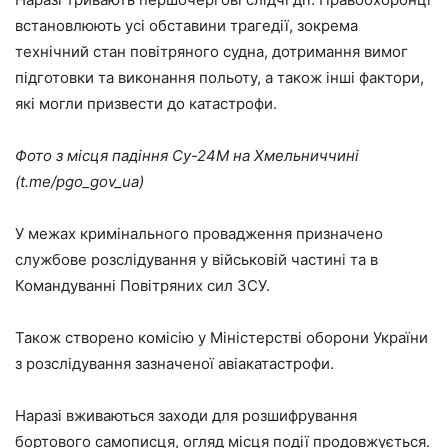
встановлюють усі обставини трагедії, зокрема
технічний стан повітряного судна, дотримання вимог
підготовки та виконання польоту, а також інші фактори,
які могли призвести до катастрофи.
Фото з місця падіння Су-24М на Хмельниччині
(t.me/pgo_gov_ua)
У межах кримінального провадження призначено
службове розслідування у військовій частині та в
Командуванні Повітряних сил ЗСУ.
Також створено комісію у Міністерстві оборони України
з розслідування зазначеної авіакатастрофи.
Наразі вживаються заходи для розшифрування
бортового самописця, огляд місця події продовжується.