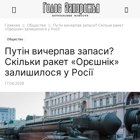
Главная
Общество
Путін вичерпав запаси? Скільки ракет
«Орєшнік» залишилося у Росії
Общество
Путін вичерпав запаси?
Скільки ракет «Орєшнік»
залишилося у Росії
17.06.2026