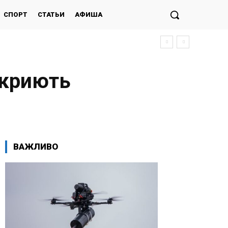
СПОРТ
СТАТЬИ
АФИША
кери в Чорному морі, — Bloomberg
дкриють
ВАЖЛИВО