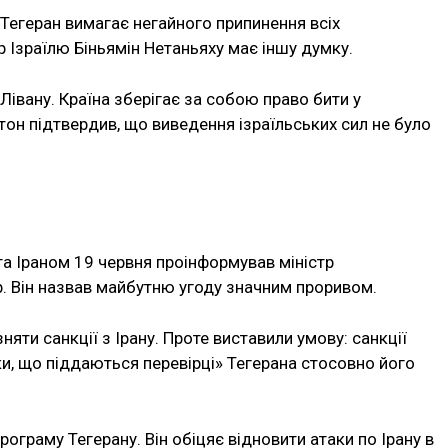
 Тегеран вимагає негайного припинення всіх
тр Ізраїлю Біньямін Нетаньяху має іншу думку.
 Лівану. Країна зберігає за собою право бити у
тон підтвердив, що виведення ізраїльських сил не було
а Іраном 19 червня проінформував міністр
. Він назвав майбутню угоду значним проривом.
няти санкції з Ірану. Проте виставили умову: санкції
роки, що піддаються перевірці» Тегерана стосовно його
ограму Тегерану. Він обіцяє відновити атаки по Ірану в