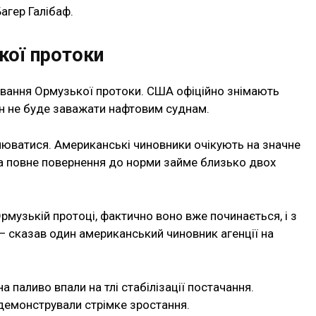
агер Галібаф.
ої протоки
вання Ормузької протоки. США офіційно знімають
ран не буде заважати нафтовим суднам.
влюватися. Американські чиновники очікують на значне
а повне повернення до норми займе близько двох
рмузькій протоці, фактично воно вже починається, і з
 сказав один американський чиновник агенції на
а паливо впали на тлі стабілізації постачання.
одемонстрували стрімке зростання.