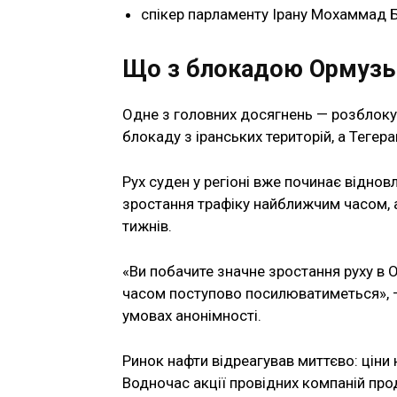
спікер парламенту Ірану Мохаммад Б
Що з блокадою Ормузьк
Одне з головних досягнень — розблоку
блокаду з іранських територій, а Теге
Рух суден у регіоні вже починає відно
зростання трафіку найближчим часом, 
тижнів.
«Ви побачите значне зростання руху в О
часом поступово посилюватиметься», —
умовах анонімності.
Ринок нафти відреагував миттєво: ціни н
Водночас акції провідних компаній пр