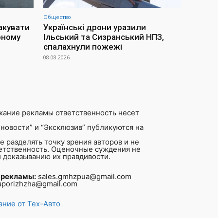
Общество
акувати
Українські дрони уразили
рному
Ільський та Сизранський НПЗ,
спалахнули пожежі
08.08.2026
жание рекламы ответственность несет
новости” и “Эксклюзив” публикуются на
 разделять точку зрения авторов и не
ветственность. Оценочные суждения не
 доказыванию их правдивости.
 рекламы:
sales.gmhzpua@gmail.com
aporizhzha@gmail.com
ние от Тех-Авто