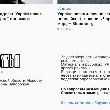
Общество
адасть Україні пакет
Україна погодилася не ат
арної допомоги
неросійські танкери в Чо
морі, — Bloomberg
08.08.2026
За достоверность и содер
рекламодатель.
Материалы в рубриках “PR 
правах рекламы.
Редакция портала может не
несет за их материалы от
подлежат опровержению и
ской области. Новости
соны Запорожья.
По вопросам размещения
Свяжитесь с нами:
golosz
Шиномонтажное оборудова