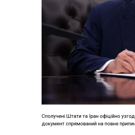
Сполучені Штати та Іран офіційно узг
документ спрямований на повне припин