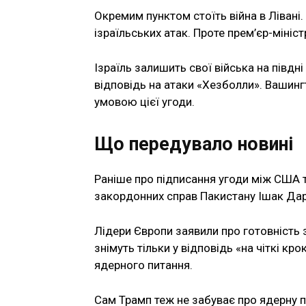
Окремим пунктом стоїть війна в Лівані.
ізраїльських атак. Проте прем’єр-мініс
Ізраїль залишить свої війська на півдні
відповідь на атаки «Хезболли». Вашинг
умовою цієї угоди.
Що передувало новині
Раніше про підписання угоди між США т
закордонних справ Пакистану Ішак Дар
Лідери Європи заявили про готовність з
знімуть тільки у відповідь «на чіткі к
ядерного питання.
Сам Трамп теж не забуває про ядерну пр