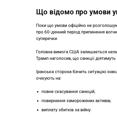
Що відомо про умови у
Поки що умови офіційно не розголошую
про 60-денний період припинення вогн
суперечки.
Головна вимога США залишається незмі
Трамп наголосив, що санкції діятимуть
Іранська сторона бачить ситуацію інак
очікують на:
повне скасування санкцій;
повернення заморожених активів;
виплату збитків за війну.