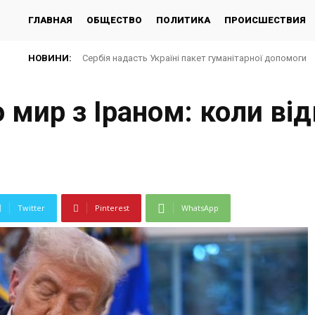
ГЛАВНАЯ
ОБЩЕСТВО
ПОЛИТИКА
ПРОИСШЕСТВИЯ
НОВИНИ:
Сербія надасть Україні пакет гуманітарної допомоги
Україна погодилася не атакувати неросійські тан
 мир з Іраном: коли ві
Twitter
Pinterest
WhatsApp