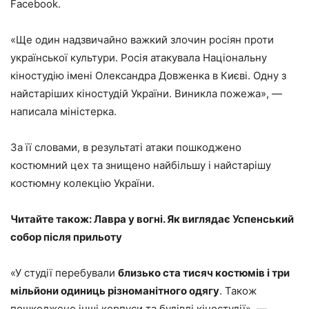
Facebook.
«Ще один надзвичайно важкий злочин росіян проти
української культури. Росія атакувала Національну
кіностудію імені Олександра Довженка в Києві. Одну з
найстаріших кіностудій України. Виникла пожежа», —
написала міністерка.
За її словами, в результаті атаки пошкоджено
костюмний цех та знищено найбільшу і найстарішу
костюмну колекцію України.
Читайте також: Лавра у вогні. Як виглядає Успенський
собор після прильоту
«У студії перебували
близько ста тисяч костюмів і три
мільйони одиниць різноманітного одягу
. Також
пошкоджено інші корпуси та будівлі кіностудії», —