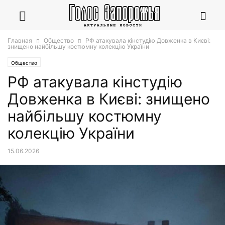
Главная
Общество
РФ атакувала кінстудію Довженка в Києві:
знищено найбільшу костюмну колекцію України
Общество
РФ атакувала кінстудію
Довженка в Києві: знищено
найбільшу костюмну
колекцію України
15.06.2026