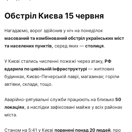
Обстріл Києва 15 червня
Нагадаємо, ворог здійснив у ніч на понеділок
масований та комбінований обстріл українських міст
та населених пунктів,
серед яких —
столиця
.
У Києві стались численні пожежі через атаку,
РФ
вдарила по цивільній інфраструктурі
— житлових
будинках, Києво-Печерській лаврі, магазинах; горіли
автівки, склади, тощо.
Аварійно-рятувальні служби працюють на близько
50
локаціях
, а наслідки зафіксовані майже у всіх районах
міста.
Станом на 5:41 у Києві
поранені понад 20 людей
, про