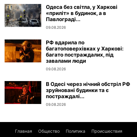
Одеса без світла, у Харкові
«приліт» в будинок, а в
Павлограді...
09.08.2026
РФ вдарила по
багатоповерхівках у Харкові:
багато постраждалих, під
завалами люди
09.08.2026
В Одесі через нічний обстріл РФ
зруйновані будинки та є
постраждалі...
09.08.2026
Главная
Общество
Политика
Происшествия