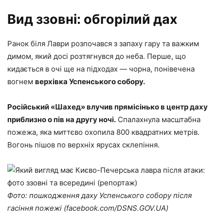
Вид ззовні: обгорілий дах
Ранок біля Лаври розпочався з запаху гару та важким
димом, який досі розтягнувся до неба. Перше, що
кидається в очі ще на підходах — чорна, понівечена
вогнем
верхівка Успенського собору.
Російський «Шахед» влучив прямісінько в центр даху
приблизно о пів на другу ночі.
Спалахнула масштабна
пожежа, яка миттєво охопила 800 квадратних метрів.
Вогонь пішов по верхніх ярусах склепіння.
Фото: пошкодження даху Успенського собору після
гасіння пожежі (facebook.com/DSNS.GOV.UA)