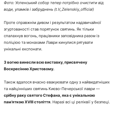
Фото: Успенський собор тепер потрібно очистити від
води, уламків і забруднень (t.V_Zelenskiy_official)
Проте справжнім дивом і результатом надзвичайної
згуртованості став порятунок святинь. Як тільки
спалахнув вогонь, працівники заповідника разом із
поліцією та монахами Лаври кинулися рятувати
унікальні експонати.
З вогню винесли всю виставку, присвячену
Воскресінню Христовому.
Також вдалося вчасно евакуювати одну з найвидатніших
та найцінніших святинь Києво-Печерської лаври —
срібну раку святого Стефана, яка є унікальною
пам’яткою XVIII століття
. Наразі всі ці реліквії у безпеці.