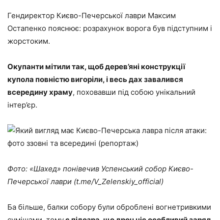
Гендиректор Києво-Печерської лаври Максим
Остапенко пояснює: розрахунок ворога був підступним і
жорстоким.
Окупанти мітили так, щоб дерев’яні конструкції
купола повністю вигоріли, і весь дах завалився
всередину храму
, поховавши під собою унікальний
інтер’єр.
Фото: «Шахед» понівечив Успенський собор Києво-
Печерської лаври (t.me/V_Zelenskiy_official)
Ба більше, балки собору були оброблені вогнетривкими
сумішами, тому
є підозра, що дрон ніс особливий заряд