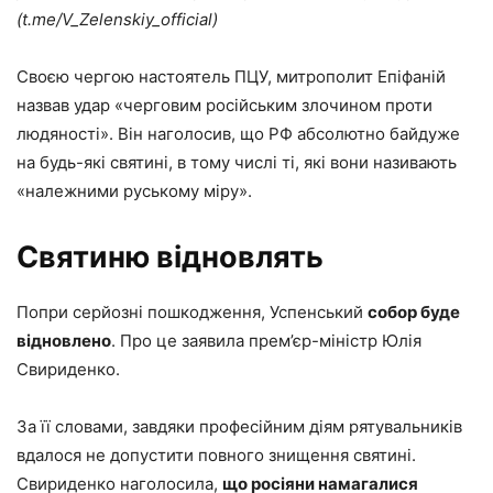
(t.me/V_Zelenskiy_official)
Своєю чергою настоятель ПЦУ, митрополит Епіфаній
назвав удар «черговим російським злочином проти
людяності». Він наголосив, що РФ абсолютно байдуже
на будь-які святині, в тому числі ті, які вони називають
«належними руському міру».
Святиню відновлять
Попри серйозні пошкодження, Успенський
собор буде
відновлено
. Про це заявила прем’єр-міністр Юлія
Свириденко.
За її словами, завдяки професійним діям рятувальників
вдалося не допустити повного знищення святині.
Свириденко наголосила,
що росіяни намагалися