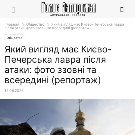
Главная
Общество
Який вигляд має Києво-Печерська лавра
після атаки: фото ззовні та всередині (репортаж)
Общество
Який вигляд має Києво-
Печерська лавра після
атаки: фото ззовні та
всередині (репортаж)
15.06.2026