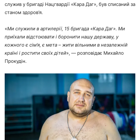
служив у бригаді Нацгвардії «Кара Даг», був списаний за
станом здоров’я.
«
Ми служили в артилерії, 15 бригада «Кара Даг». Ми
приїхали відстоювати і боронити нашу державу, у
кожного є сім’я, є мета – жити вільними в незалежній
країні і ростити своїх дітей
», — розповідає Михайло
Прокудін.