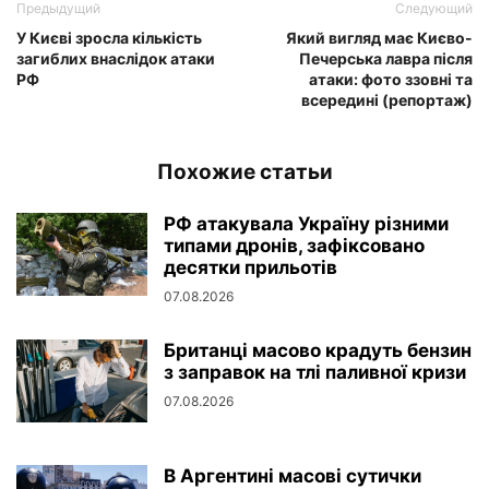
Предыдущий
Следующий
У Києві зросла кількість
Який вигляд має Києво-
загиблих внаслідок атаки
Печерська лавра після
РФ
атаки: фото ззовні та
всередині (репортаж)
Похожие статьи
РФ атакувала Україну різними
типами дронів, зафіксовано
десятки прильотів
07.08.2026
Британці масово крадуть бензин
з заправок на тлі паливної кризи
07.08.2026
В Аргентині масові сутички