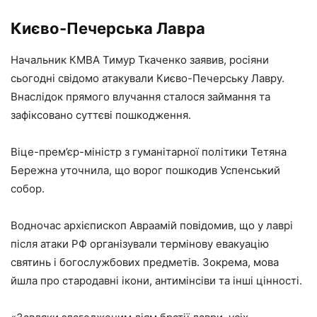
Києво-Печерська Лавра
Начальник КМВА Тимур Ткаченко заявив, росіяни
сьогодні свідомо атакували Києво-Печерську Лавру.
Внаслідок прямого влучання сталося займання та
зафіксовано суттєві пошкодження.
Віце-прем’єр-міністр з гуманітарної політики Тетяна
Бережна уточнила, що ворог пошкодив Успенський
собор.
Водночас архієпископ Авраамій повідомив, що у лаврі
після атаки РФ організували термінову евакуацію
святинь і богослужбових предметів. Зокрема, мова
йшла про стародавні ікони, антимінсіви та інші цінності.