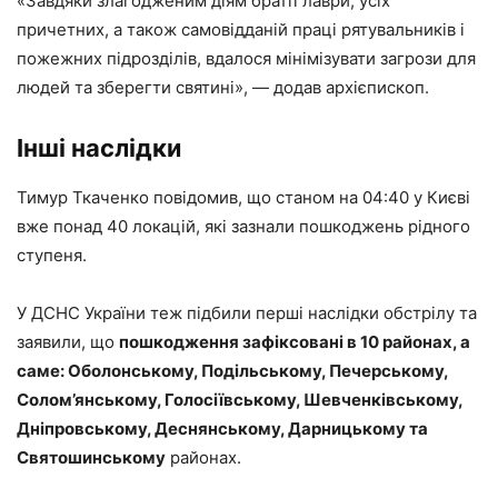
«Завдяки злагодженим діям братії лаври, усіх
причетних, а також самовідданій праці рятувальників і
пожежних підрозділів, вдалося мінімізувати загрози для
людей та зберегти святині», — додав архієпископ.
Інші наслідки
Тимур Ткаченко повідомив, що станом на 04:40 у Києві
вже понад 40 локацій, які зазнали пошкоджень рідного
ступеня.
У ДСНС України теж підбили перші наслідки обстрілу та
заявили, що
пошкодження зафіксовані в 10 районах, а
саме: Оболонському, Подільському, Печерському,
Солом’янському, Голосіївському, Шевченківському,
Дніпровському, Деснянському, Дарницькому та
Святошинському
районах.