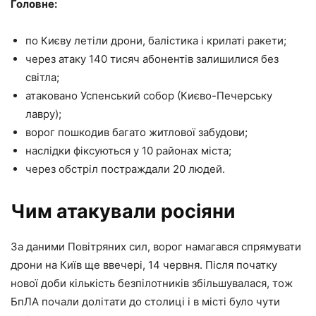
Головне:
по Києву летіли дрони, балістика і крилаті ракети;
через атаку 140 тисяч абонентів залишилися без
світла;
атаковано Успенський собор (Києво-Печерську
лавру);
ворог пошкодив багато житлової забудови;
наслідки фіксуються у 10 районах міста;
через обстріл постраждали 20 людей.
Чим атакували росіяни
За даними Повітряних сил, ворог намагався спрямувати
дрони на Київ ще ввечері, 14 червня. Після початку
нової доби кількість безпілотників збільшувалася, тож
БпЛА почали долітати до столиці і в місті було чути