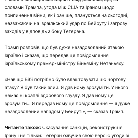
словами Трампа, угода між США та Іраном щодо
припинення війни, як і раніше, планується на сьогодні,
незважаючи на ізраїльський удар по Бейруту і загрозу
заходів у відповідь з боку Тегерана.
Трамп розповів, що був дуже незадоволений атакою
Ізраїлю і сказав, що передав це повідомлення
ізраїльському прем’єр-міністру Біньяміну Нетаньяху.
«Навіщо Бібі потрібно було влаштовувати цю чортову
атаку? Я був такий злий. Я дав йому зрозуміти. У нього
немає ні краплі здорового глузду. Я дав йому це
зрозуміти… Я передав йому це повідомлення — я дуже
незадоволений нападом у Бейруті», — сказав Трамп.
Читайте також:
Скасування санкцій, реконструкція
Ірану і не тільки: Тегеран озвучив свою версію угоди зі