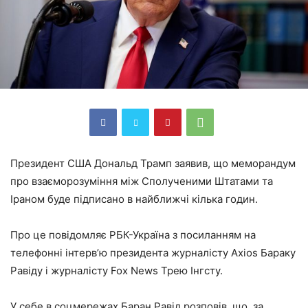
Президент США Дональд Трамп заявив, що меморандум
про взаєморозуміння між Сполученими Штатами та
Іраном буде підписано в найближчі кілька годин.
Про це повідомляє РБК-Україна з посиланням на
телефонні інтерв’ю президента журналісту Axios Бараку
Равіду і журналісту Fox News Трею Інгсту.
У себе в соцмережах Баран Равід розповів, що, за