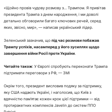
«Щойно провів чудову розмову з… Трампом. Я привітав
президента Трампа з днем народження, і ми доволі
детально обговорили багато ключових речей, серед
яких, звісно, мир», — написав український лідер.
Зеленський зазначив, що
під час розмови побажав
Трампу успіхів, насамперед у його зусиллях щодо
завершення війни Росії проти України
.
Читайте також
: У Європі спробують переконати Трампа
підтримати переговори з РФ, — ЗМІ
Окрім того, президент висловив подяку за підтримку,
яку США надають Україні, і наголосив, що Київ з
вдячністю пам’ятає кожен крок цієї підтримки — від
протиракетних комплексів Javelin до систем ППО
Patriot.