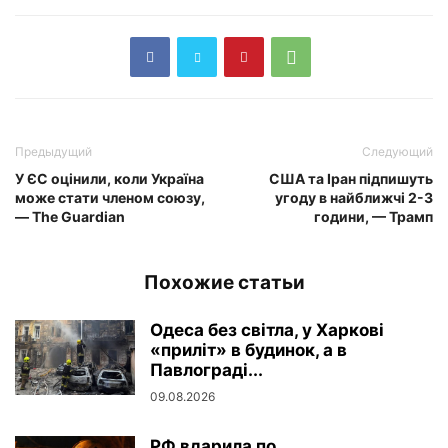
Предыдущий
Следующий
У ЄС оцінили, коли Україна
США та Іран підпишуть
може стати членом союзу,
угоду в найближчі 2-3
— The Guardian
години, — Трамп
Похожие статьи
Одеса без світла, у Харкові
«приліт» в будинок, а в
Павлограді...
09.08.2026
РФ вдарила по