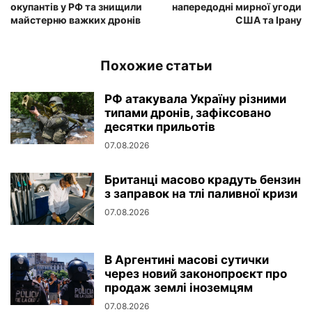
окупантів у РФ та знищили
напередодні мирної угоди
майстерню важких дронів
США та Ірану
Похожие статьи
РФ атакувала Україну різними
типами дронів, зафіксовано
десятки прильотів
07.08.2026
Британці масово крадуть бензин
з заправок на тлі паливної кризи
07.08.2026
В Аргентині масові сутички
через новий законопроєкт про
продаж землі іноземцям
07.08.2026