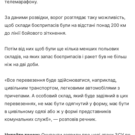
телемарафону.
За даними розвідки, ворог розглядає таку можливість,
щоб склади боєприпасів були на відстані понад 200 км
до лінії бойового зіткнення.
Потім від них щоб були ще кілька менших польових
складів, на яких запас боєприпасів і ракет був не більш
ніж на дві доби.
«Все перевезення буде здійснюватися, наприклад,
цивільним транспортом, легковими автомобілями з
причепами. А особовий склад, який буде задіяний в цих
перевезеннях, не має бути одягнутий у форму, має бути
в цивільному одязі або ж у формі представників
комунальних служб», — розповів речник.
Читайте також:
Окупанти заявили про нові атаки ЗСУ по