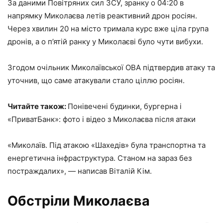
За даними Повітряних сил ЗСУ, зранку о 04:20 в
напрямку Миколаєва летів реактивний дрон росіян.
Через хвилин 20 на місто тримала курс вже ціла група
дронів, а о п’ятій ранку у Миколаєві було чути вибухи.
Згодом очільник Миколаївської ОВА підтвердив атаку та
уточнив, що саме атакували стало ціллю росіян.
Читайте також:
Понівечені будинки, бургерна і
«ПриватБанк»: фото і відео з Миколаєва після атаки
«Миколаїв. Під атакою «Шахедів» була транспортна та
енергетична інфраструктура. Станом на зараз без
постраждалих», — написав Віталій Кім.
Обстріли Миколаєва