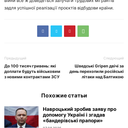
війни все ж доведеться залучати трудових мігрантів
задля успішної реалізації проєктів відбудови країни.
Предыдущий
Следующий
До 100 тисяч гривень: які
Шведські Gripen двічі за
доплати будуть військовим
день перехопили російські
з новими контрактами ЗСУ
літаки над Балтикою
Похожие статьи
Навроцький зробив заяву про
допомогу Україні і згадав
«бандерівські прапори»