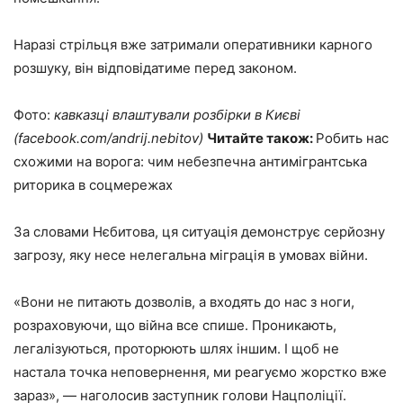
Наразі стрільця вже затримали оперативники карного
розшуку, він відповідатиме перед законом.
Фото:
кавказці влаштували розбірки в Києві
(facebook.com/andrij.nebitov)
Читайте також:
Робить нас
схожими на ворога: чим небезпечна антимігрантська
риторика в соцмережах
За словами Нєбитова, ця ситуація демонструє серйозну
загрозу, яку несе нелегальна міграція в умовах війни.
«Вони не питають дозволів, а входять до нас з ноги,
розраховуючи, що війна все спише. Проникають,
легалізуються, проторюють шлях іншим. І щоб не
настала точка неповернення, ми реагуємо жорстко вже
зараз», — наголосив заступник голови Нацполіції.