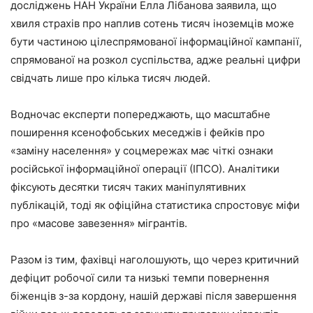
досліджень НАН України Елла Лібанова заявила, що
хвиля страхів про наплив сотень тисяч іноземців може
бути частиною цілеспрямованої інформаційної кампанії,
спрямованої на розкол суспільства, адже реальні цифри
свідчать лише про кілька тисяч людей.
Водночас експерти попереджають, що масштабне
поширення ксенофобських меседжів і фейків про
«заміну населення» у соцмережах має чіткі ознаки
російської інформаційної операції (ІПСО). Аналітики
фіксують десятки тисяч таких маніпулятивних
публікацій, тоді як офіційна статистика спростовує міфи
про «масове завезення» мігрантів.
Разом із тим, фахівці наголошують, що через критичний
дефіцит робочої сили та низькі темпи повернення
біженців з-за кордону, нашій державі після завершення