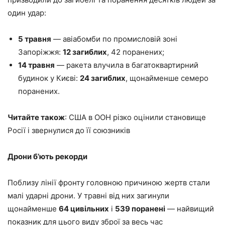
один удар:
5 травня
— авіабомби по промисловій зоні
Запоріжжя:
12 загиблих
, 42 поранених;
14 травня
— ракета влучила в багатоквартирний
будинок у Києві:
24 загиблих
, щонайменше семеро
поранених.
Читайте також
: США в ООН різко оцінили становище
Росії і звернулися до її союзників
Дрони б’ють рекорди
Поблизу лінії фронту головною причиною жертв стали
малі ударні дрони. У травні від них загинули
щонайменше
64 цивільних
і
539 поранені
— найвищий
показник для цього виду зброї за весь час