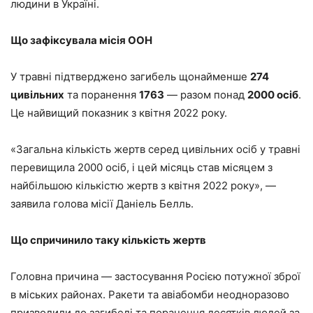
людини в Україні.
Що зафіксувала місія ООН
У травні підтверджено загибель щонайменше
274
цивільних
та поранення
1763
— разом понад
2000 осіб
.
Це найвищий показник з квітня 2022 року.
«Загальна кількість жертв серед цивільних осіб у травні
перевищила 2000 осіб, і цей місяць став місяцем з
найбільшою кількістю жертв з квітня 2022 року», —
заявила голова місії Даніель Белль.
Що спричинило таку кількість жертв
Головна причина — застосування Росією потужної зброї
в міських районах. Ракети та авіабомби неодноразово
призводили до загибелі та поранення десятків людей за