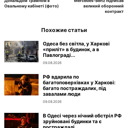
Дональдом Трампом в
Mercedes-Benz підписав
Овальному кабінеті (фото)
великий оборонний
контракт
Похожие статьи
Одеса без світла, у Харкові
«приліт» в будинок, а в
Павлограді...
09.08.2026
РФ вдарила по
багатоповерхівках у Харкові:
багато постраждалих, під
завалами люди
09.08.2026
В Одесі через нічний обстріл РФ
зруйновані будинки та є
постраждалі...