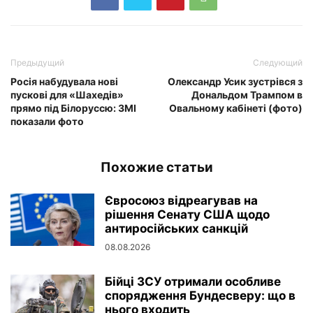
Предыдущий
Следующий
Росія набудувала нові
Олександр Усик зустрівся з
пускові для «Шахедів»
Дональдом Трампом в
прямо під Білоруссю: ЗМІ
Овальному кабінеті (фото)
показали фото
Похожие статьи
Євросоюз відреагував на
рішення Сенату США щодо
антиросійських санкцій
08.08.2026
Бійці ЗСУ отримали особливе
спорядження Бундесверу: що в
нього входить