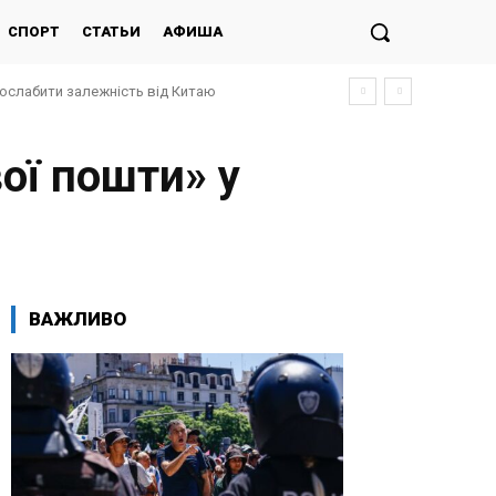
СПОРТ
СТАТЬИ
АФИША
послабити залежність від Китаю
ої пошти» у
ВАЖЛИВО