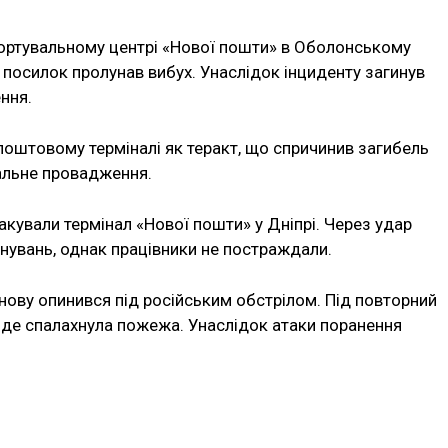
 сортувальному центрі «Нової пошти» в Оболонському
 з посилок пролунав вибух. Унаслідок інциденту загинув
ння.
поштовому терміналі як теракт, що спричинив загибель
нальне провадження.
такували термінал «Нової пошти» у Дніпрі. Через удар
йнувань, однак працівники не постраждали.
знову опинився під російським обстрілом. Під повторний
 де спалахнула пожежа. Унаслідок атаки поранення