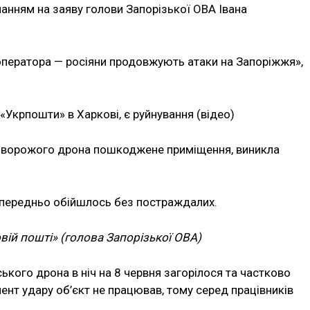
анням на заяву голови Запорізької ОВА Івана
ператора — росіяни продовжують атаки на Запоріжжя»,
«Укрпошти» в Харкові, є руйнування (відео)
у ворожого дрона пошкоджене приміщення, виникла
опередньо обійшлось без постраждалих.
вій пошті» (голова Запорізької ОВА)
ського дрона в ніч на 8 червня загорілося та частково
нт удару об’єкт не працював, тому серед працівників