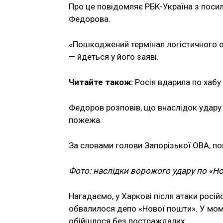
Про це повідомляє РБК-Україна з посил
Федорова.
«Пошкоджений термінал логістичного о
— йдеться у його заяві.
Читайте також:
Росія вдарила по хабу 
Федоров розповів, що внаслідок удар
пожежа.
За словами голови Запорізької ОВА, п
Фото: наслідки ворожого удару по «Но
Нагадаємо, у Харкові після атаки росій
обвалилося депо «Нової пошти». У моме
обійшлося без постраждалих.