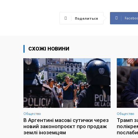
Facebo
Поделиться
СХОЖІ НОВИНИ
Общество
Общество
В Аргентині масові сутички через
Трамп з
новий законопроєкт про продаж
полікре
землі іноземцям
послаби