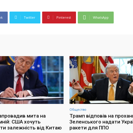
ok
Twitter
Pinterest
WhatsApp
Общество
апровадив мита на
Трамп відповів на прохан
мній: США хочуть
Зеленського надати Украї
ти залежність від Китаю
ракети для ППО