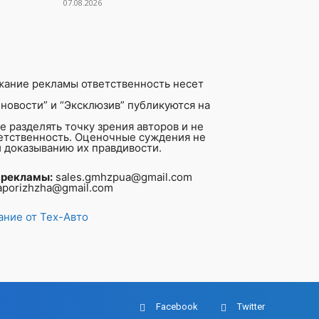
07.08.2026
жание рекламы ответственность несет
новости” и “Эксклюзив” публикуются на
 разделять точку зрения авторов и не
ветственность. Оценочные суждения не
 доказыванию их правдивости.
 рекламы:
sales.gmhzpua@gmail.com
aporizhzha@gmail.com
ние от Тех-Авто
Facebook
Twitter