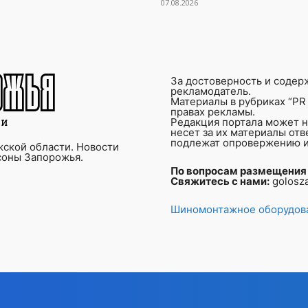
07.08.2026
За достоверность и содер
рекламодатель.
Материалы в рубриках “PR 
правах рекламы.
Редакция портала может не
несет за их материалы от
подлежат опровержению и
ской области. Новости
соны Запорожья.
По вопросам размещения
Свяжитесь с нами:
golosz
Шиномонтажное оборудова