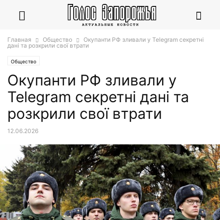
Главная
Общество
Окупанти РФ зливали у Telegram секретні
дані та розкрили свої втрати
Общество
Окупанти РФ зливали у
Telegram секретні дані та
розкрили свої втрати
12.06.2026