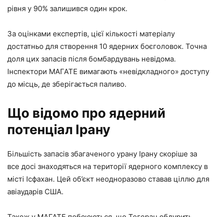
рівня у 90% залишився один крок.
За оцінками експертів, цієї кількості матеріалу
достатньо для створення 10 ядерних боєголовок. Точна
доля цих запасів після бомбардувань невідома.
Інспектори МАГАТЕ вимагають «невідкладного» доступу
до місць, де зберігається паливо.
Що відомо про ядерний
потенціал Ірану
Більшість запасів збагаченого урану Ірану скоріше за
все досі знаходяться на території ядерного комплексу в
місті Ісфахан. Цей об’єкт неодноразово ставав ціллю для
авіаударів США.
Також у МАГАТЕ побоюються, що Тегеран обдурить