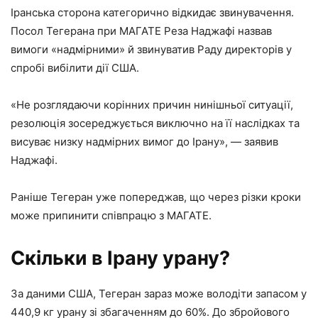
Іранська сторона категорично відкидає звинувачення.
Посол Тегерана при МАГАТЕ Реза Наджафі назвав
вимоги «надмірними» й звинуватив Раду директорів у
спробі вибілити дії США.
«Не розглядаючи корінних причин нинішньої ситуації,
резолюція зосереджується виключно на її наслідках та
висуває низку надмірних вимог до Ірану», — заявив
Наджафі.
Раніше Тегеран уже попереджав, що через різки кроки
може припинити співпрацю з МАГАТЕ.
Скільки в Ірану урану?
За даними США, Тегеран зараз може володіти запасом у
440,9 кг урану зі збагаченням до 60%. До збройового