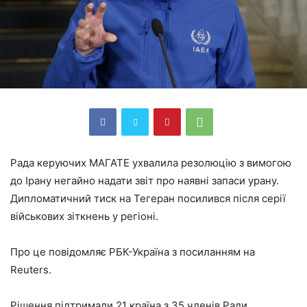
Рада керуючих МАГАТЕ ухвалила резолюцію з вимогою
до Ірану негайно надати звіт про наявні запаси урану.
Дипломатичний тиск на Тегеран посилився після серії
військових зіткнень у регіоні.
Про це повідомляє РБК-Україна з посиланням на
Reuters.
Рішення підтримали 21 країна з 35 членів Ради.