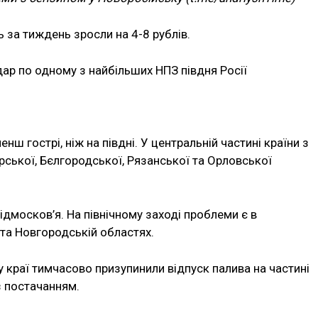
ь за тиждень зросли на 4-8 рублів.
дар по одному з найбільших НПЗ півдня Росії
енш гострі, ніж на півдні. У центральній частині країни з
ської, Бєлгородської, Рязанської та Орловської
ідмосков’я. На північному заході проблеми є в
 та Новгородській областях.
 краї тимчасово призупинили відпуск палива на частині
з постачанням.