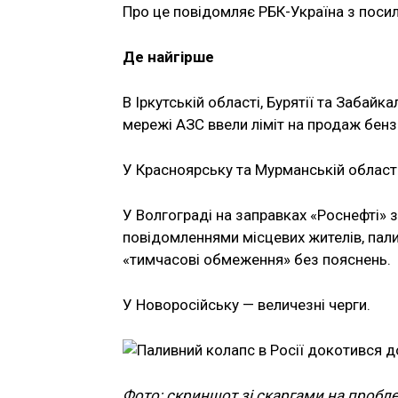
Про це повідомляє РБК-Україна з посил
Де найгірше
В Іркутській області, Бурятії та Забайк
мережі АЗС ввели ліміт на продаж бензи
У Красноярську та Мурманській області
У Волгограді на заправках «Роснефті» 
повідомленнями місцевих жителів, пали
«тимчасові обмеження» без пояснень.
У Новоросійську — величезні черги.
Фото: скриншот зі скаргами на пробле