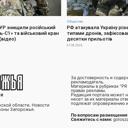
Общество
УР знищили російський
РФ атакувала Україну різ
ь-С1» та військовий кран
типами дронів, зафіксова
(відео)
десятки прильотів
07.08.2026
За достоверность и содер
рекламодатель.
Материалы в рубриках “PR 
правах рекламы.
Редакция портала может не
несет за их материалы от
подлежат опровержению и
ской области. Новости
соны Запорожья.
По вопросам размещения
Свяжитесь с нами:
golosz