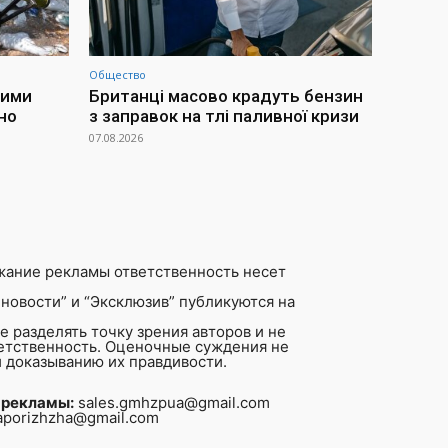
Общество
ними
Британці масово крадуть бензин
но
з заправок на тлі паливної кризи
07.08.2026
жание рекламы ответственность несет
новости” и “Эксклюзив” публикуются на
 разделять точку зрения авторов и не
ветственность. Оценочные суждения не
 доказыванию их правдивости.
 рекламы:
sales.gmhzpua@gmail.com
aporizhzha@gmail.com