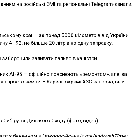
анням на російські ЗМІ та регіональні Telegram-канали.
альському краї — за понад 5000 кілометрів від України —
ну АІ-92: не більше 20 літрів на одну заправку.
 заборонили заливати паливо в каністри.
зник АІ-95 — офіційно пояснюють «ремонтом», але, за
ва просто немає. В Карелії окремі АЗС запровадили
ми з бензином у Новоросійську (t.me/andriyshTime)