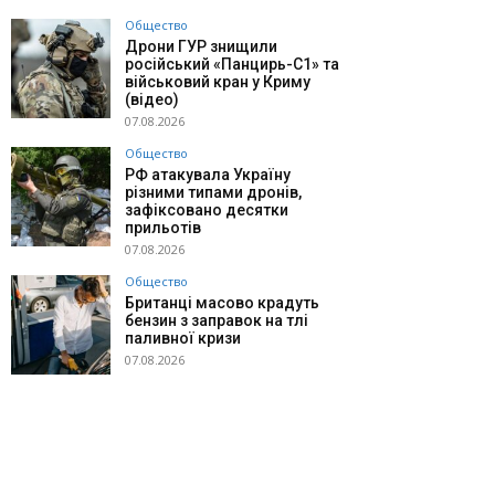
Общество
Дрони ГУР знищили
російський «Панцирь-С1» та
військовий кран у Криму
(відео)
07.08.2026
Общество
РФ атакувала Україну
різними типами дронів,
зафіксовано десятки
прильотів
07.08.2026
Общество
Британці масово крадуть
бензин з заправок на тлі
паливної кризи
07.08.2026