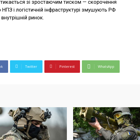
стикається зі зростаючим тиском — скорочення
о НПЗ і логістичній інфраструктурі змушують РФ
 внутрішній ринок.
ok
Twitter
Pinterest
WhatsApp