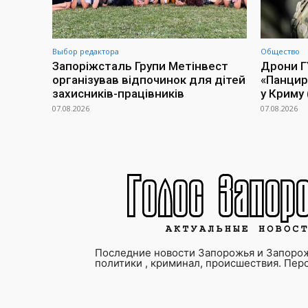
Выбор редактора
Общество
Запоріжсталь Групи Метінвест
Дрони Г
організував відпочинок для дітей
«Панцир
захисників-працівників
у Криму 
07.08.2026
07.08.2026
Последние новости Запорожья и Запорож
политики , криминал, происшествия. Пер