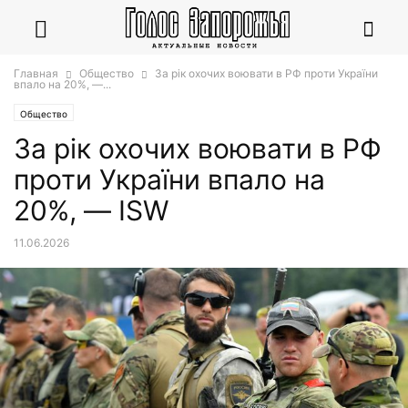
Главная
Общество
За рік охочих воювати в РФ проти України
впало на 20%, —...
Общество
За рік охочих воювати в РФ
проти України впало на
20%, — ISW
11.06.2026