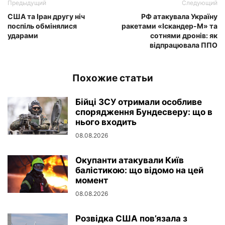
Предыдущий
Следующий
США та Іран другу ніч
РФ атакувала Україну
поспіль обмінялися
ракетами «Іскандер-М» та
ударами
сотнями дронів: як
відпрацювала ППО
Похожие статьи
Бійці ЗСУ отримали особливе
спорядження Бундесверу: що в
нього входить
08.08.2026
Окупанти атакували Київ
балістикою: що відомо на цей
момент
08.08.2026
Розвідка США пов’язала з