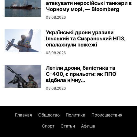
атакувати неросійські танкери в
Чорному морі, — Bloomberg
08.08.2026
Українські дрони уразили
Ільський та Сизранський НПЗ,
спалахнули пожежі
08.08.2026
Летіли дрони, балістика та
С-400, є прильоти: як ППО
відбила нічну...
08.08.2026
Главная
Общество
Политика
Происшествия
Спорт
Статьи
Афиша