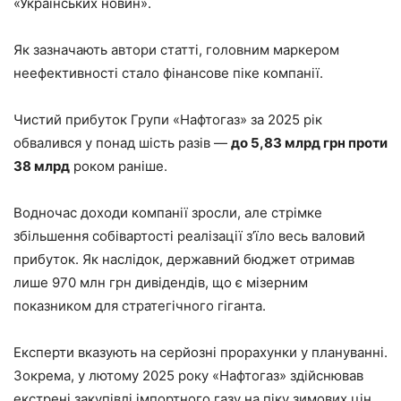
«Українських новин».
Як зазначають автори статті, головним маркером
неефективності стало фінансове піке компанії.
Чистий прибуток Групи «Нафтогаз» за 2025 рік
обвалився у понад шість разів —
до 5,83 млрд грн проти
38 млрд
роком раніше.
Водночас доходи компанії зросли, але стрімке
збільшення собівартості реалізації з’їло весь валовий
прибуток. Як наслідок, державний бюджет отримав
лише 970 млн грн дивідендів, що є мізерним
показником для стратегічного гіганта.
Експерти вказують на серйозні прорахунки у плануванні.
Зокрема, у лютому 2025 року «Нафтогаз» здійснював
екстрені закупівлі імпортного газу на піку зимових цін