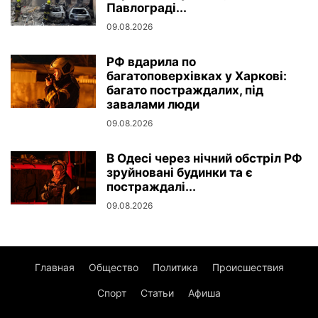
Павлограді...
09.08.2026
РФ вдарила по
багатоповерхівках у Харкові:
багато постраждалих, під
завалами люди
09.08.2026
В Одесі через нічний обстріл РФ
зруйновані будинки та є
постраждалі...
09.08.2026
Главная
Общество
Политика
Происшествия
Спорт
Статьи
Афиша