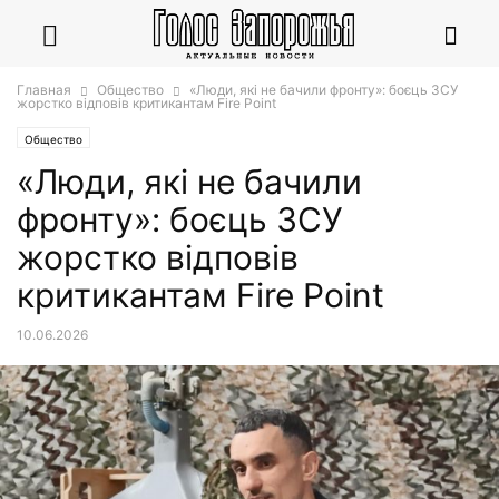
Главная
Общество
«Люди, які не бачили фронту»: боєць ЗСУ
жорстко відповів критикантам Fire Point
Общество
«Люди, які не бачили
фронту»: боєць ЗСУ
жорстко відповів
критикантам Fire Point
10.06.2026