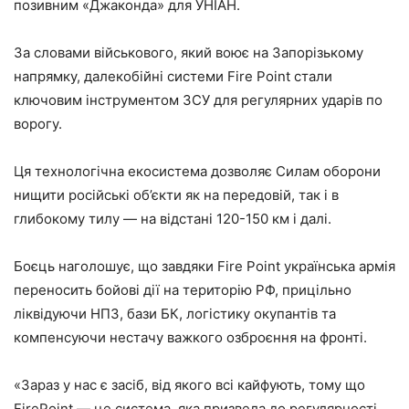
позивним «Джаконда» для УНІАН.
За словами військового, який воює на Запорізькому
напрямку, далекобійні системи Fire Point стали
ключовим інструментом ЗСУ для регулярних ударів по
ворогу.
Ця технологічна екосистема дозволяє Силам оборони
нищити російські об’єкти як на передовій, так і в
глибокому тилу — на відстані 120-150 км і далі.
Боєць наголошує, що завдяки Fire Point українська армія
переносить бойові дії на територію РФ, прицільно
ліквідуючи НПЗ, бази БК, логістику окупантів та
компенсуючи нестачу важкого озброєння на фронті.
«Зараз у нас є засіб, від якого всі кайфують, тому що
FireРoint — це система, яка призвела до регулярності