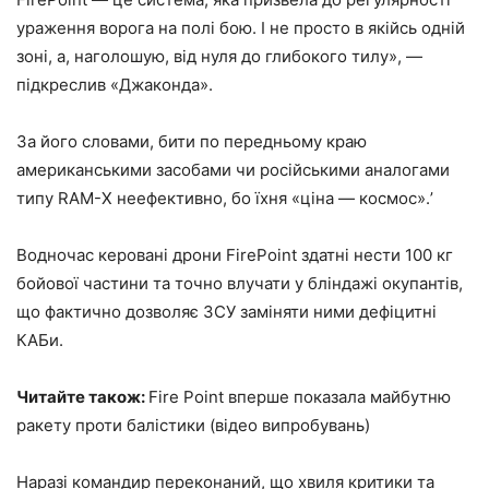
ураження ворога на полі бою. І не просто в якійсь одній
зоні, а, наголошую, від нуля до глибокого тилу», —
підкреслив «Джаконда».
За його словами, бити по передньому краю
американськими засобами чи російськими аналогами
типу RAM-Х неефективно, бо їхня «ціна — космос».ʼ
Водночас керовані дрони FireРoint здатні нести 100 кг
бойової частини та точно влучати у бліндажі окупантів,
що фактично дозволяє ЗСУ заміняти ними дефіцитні
КАБи.
Читайте також:
Fire Point вперше показала майбутню
ракету проти балістики (відео випробувань)
Наразі командир переконаний, що хвиля критики та