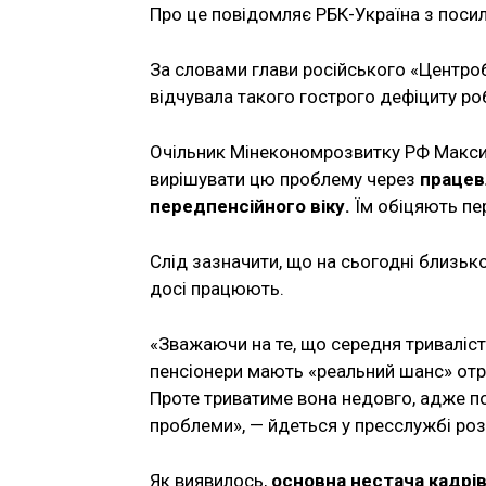
Про це повідомляє РБК-Україна з поси
За словами глави російського «Центроба
відчувала такого гострого дефіциту ро
Очільник Мінекономрозвитку РФ Макси
вирішувати цю проблему через
працев
передпенсійного віку.
Їм обіцяють пер
Слід зазначити, що на сьогодні близько 
досі працюють.
«Зважаючи на те, що середня триваліст
пенсіонери мають «реальний шанс» отр
Проте триватиме вона недовго, адже п
проблеми», — йдеться у пресслужбі роз
Як виявилось,
основна нестача кадрів