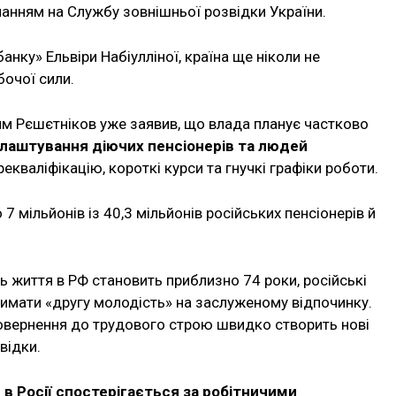
ланням на Службу зовнішньої розвідки України.
нку» Ельвіри Набіулліної, країна ще ніколи не
бочої сили.
м Рєшєтніков уже заявив, що влада планує частково
лаштування діючих пенсіонерів та людей
екваліфікацію, короткі курси та гнучкі графіки роботи.
7 мільйонів із 40,3 мільйонів російських пенсіонерів й
ь життя в РФ становить приблизно 74 роки, російські
имати «другу молодість» на заслуженому відпочинку.
овернення до трудового строю швидко створить нові
відки.
 в Росії спостерігається за робітничими