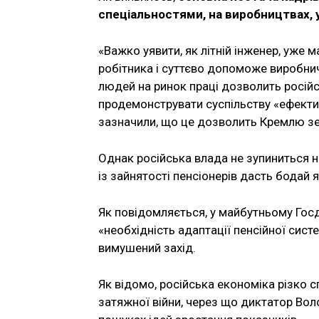
спеціальностями, на виробництвах, у
«Важко уявити, як літній інженер, уже 
робітника і суттєво допоможе виробнич
людей на ринок праці дозволить росій
продемонструвати суспільству «ефектив
зазначили, що це дозволить Кремлю зе
Однак російська влада не зупиниться н
із зайнятості пенсіонерів дасть бодай 
Як повідомляється, у майбутньому Гос
«необхідність адаптації пенсійної сис
вимушений захід.
Як відомо, російська економіка різко с
затяжної війни, через що диктатор Вол