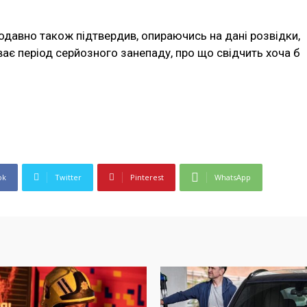
авно також підтвердив, опираючись на дані розвідки,
ає період серйозного занепаду, про що свідчить хоча б
ok
Twitter
Pinterest
WhatsApp