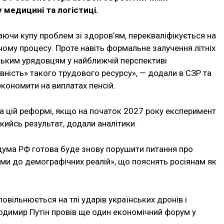
 медицині та логістиці.
маючи купу проблем зі здоров’ям, перекваліфікується на
ому процесу. Проте навіть формальне залучення літніх
ським урядовцям у найближчій перспективі
ність» такого трудового ресурсу», — додали в СЗР та
кономити на виплатах пенсій.
а цій реформі, якщо на початок 2027 року експеримент
якийсь результат, додали аналітики.
дума РФ готова буде знову порушити питання про
теми до демографічних реалій», що пояснять росіянам як
повільнюється на тлі ударів українських дронів і
одимир Путін провів ще один економічний форум у