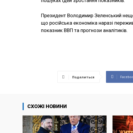
пошуках ідей зростання показників.
Президент Володимир Зеленський нещод
що російська економіка наразі пережив
показник ВВП та прогнози аналітиків.
Facebo
Поделиться
СХОЖІ НОВИНИ