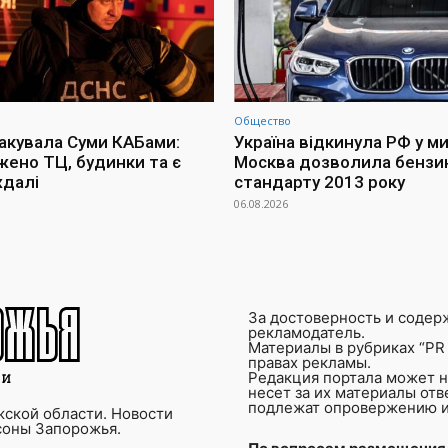
Общество
такувала Суми КАБами:
Україна відкинула РФ у м
ено ТЦ, будинки та є
Москва дозволила бензи
далі
стандарту 2013 року
06.08.2026
За достоверность и содер
рекламодатель.
Материалы в рубриках “PR 
правах рекламы.
Редакция портала может не
несет за их материалы от
подлежат опровержению и
ской области. Новости
соны Запорожья.