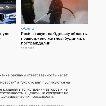
Общество
инуле:
Росія атакувала Одеську область:
н
пошкоджено житлові будинки, є
постраждалий
06.08.2026
жание рекламы ответственность несет
новости” и “Эксклюзив” публикуются на
 разделять точку зрения авторов и не
ветственность. Оценочные суждения не
 доказыванию их правдивости.