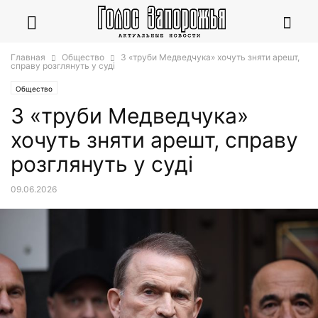
Главная
Общество
З «труби Медведчука» хочуть зняти арешт,
справу розглянуть у суді
Общество
З «труби Медведчука»
хочуть зняти арешт, справу
розглянуть у суді
09.06.2026