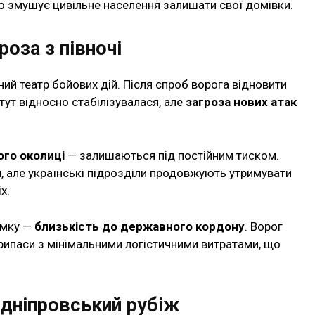
о змушує цивільне населення залишати свої домівки.
роза з півночі
ий театр бойових дій. Після спроб ворога відновити
 тут відносно стабілізувалася, але
загроза нових атак
ого околиці
— залишаються під постійним тиском.
, але українські підрозділи продовжують утримувати
х.
ямку —
близькість до державного кордону
. Ворог
рипаси з мінімальними логістичними витратами, що
 дніпровський рубіж