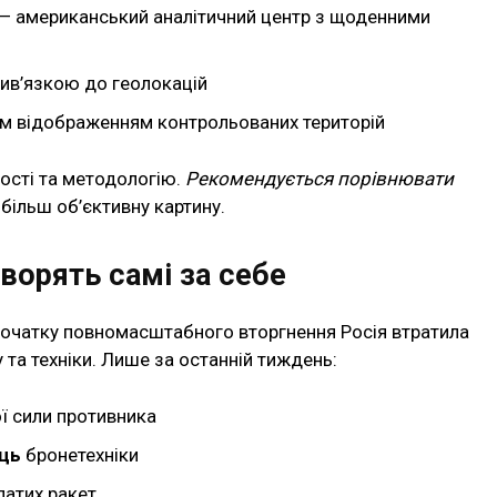
— американський аналітичний центр з щоденними
рив’язкою до геолокацій
м відображенням контрольованих територій
вості та методологію.
Рекомендується порівнювати
більш об’єктивну картину.
оворять самі за себе
початку повномасштабного вторгнення Росія втратила
 та техніки. Лише за останній тиждень:
ї сили противника
ць
бронетехніки
латих ракет