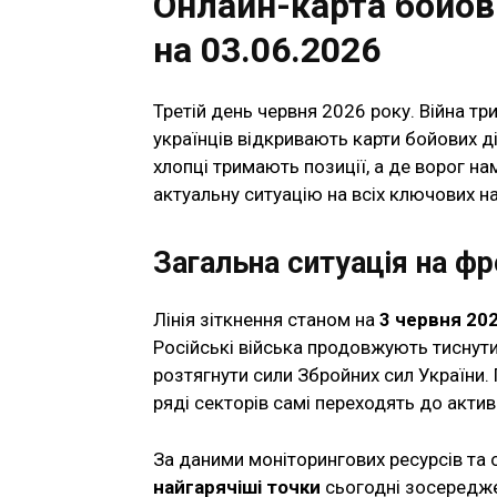
Онлайн-карта бойови
на 03.06.2026
Третій день червня 2026 року. Війна тр
українців відкривають карти бойових ді
хлопці тримають позиції, а де ворог н
актуальну ситуацію на всіх ключових н
Загальна ситуація на фр
Лінія зіткнення станом на
3 червня 20
Російські війська продовжують тиснут
розтягнути сили Збройних сил України. 
ряді секторів самі переходять до актив
За даними моніторингових ресурсів та 
найгарячіші точки
сьогодні зосередже