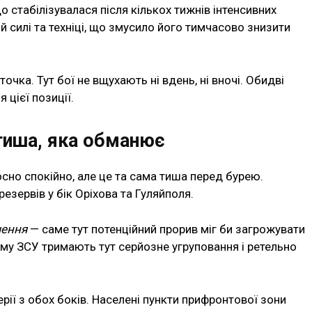
 стабілізувалася після кількох тижнів інтенсивних
ій силі та техніці, що змусило його тимчасово знизити
чка. Тут бої не вщухають ні вдень, ні вночі. Обидві
 цієї позиції.
тиша, яка обманює
осно спокійно, але це та сама тиша перед бурею.
езервів у бік Оріхова та Гуляйполя.
чення
— саме тут потенційний прорив міг би загрожувати
у ЗСУ тримають тут серйозне угруповання і ретельно
рії з обох боків. Населені пункти прифронтової зони