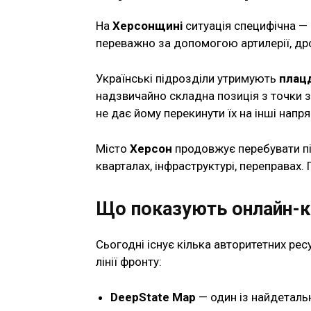
На
Херсонщині
ситуація специфічна — Д
переважно за допомогою артилерії, дро
Українські підрозділи утримують
плацд
надзвичайно складна позиція з точки зо
не дає йому перекинути їх на інші напр
Місто
Херсон
продовжує перебувати пі
кварталах, інфраструктурі, переправах. 
Що показують онлайн-к
Сьогодні існує кілька авторитетних рес
лінії фронту:
DeepState Map
— один із найдетальн