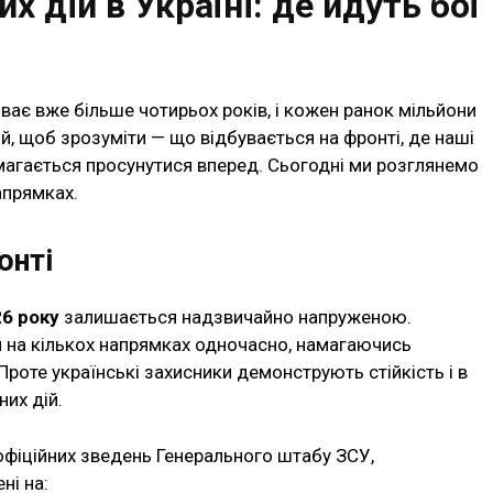
х дій в Україні: де йдуть бої
иває вже більше чотирьох років, і кожен ранок мільйони
й, щоб зрозуміти — що відбувається на фронті, де наші
амагається просунутися вперед. Сьогодні ми розглянемо
апрямках.
онті
26 року
залишається надзвичайно напруженою.
и на кількох напрямках одночасно, намагаючись
Проте українські захисники демонструють стійкість і в
них дій.
офіційних зведень Генерального штабу ЗСУ,
ні на: