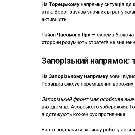
На
Торецькому
напрямку ситуація дещо
атак. Ворог зазнав значних втрат у жив
активність.
Район
Часового Яру
— окрема болюча то
сторони розуміють стратегічне значення
Запорізький напрямок: 
На
Запорізькому напрямку
зовні відн
Розвідка фіксує переміщення ворожих р
Запорізький фронт має особливе зна
виходом до Азовського узбережжя. Том
відстежують кожен рух противника.
Варто відзначити активну роботу артиле