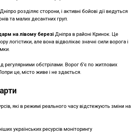
ніпро розділяє сторони, і активні бойові дії ведуться
нів та малих десантних груп.
арм на лівому березі
Дніпра в районі Кринок. Це
ру логістики, але вона відволікає значні сили ворога і
ямки.
д регулярними обстрілами. Ворог б’є по житлових
Попри це, місто живе і не здається.
арти
урсів, які в режимі реального часу відстежують зміни на
іших українських ресурсів моніторингу