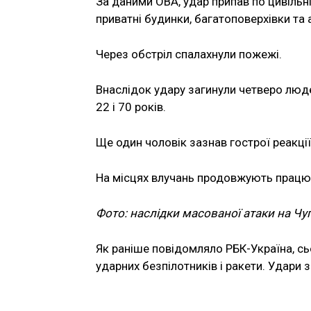
За даними ОВА, удар припав по цивільн
приватні будинки, багатоповерхівки та 
Через обстріл спалахнули пожежі.
Внаслідок удару загинули четверо людей
22 і 70 років.
Ще один чоловік зазнав гострої реакції
На місцях влучань продовжують працюв
Фото: наслідки масованої атаки на Чу
Як раніше повідомляло РБК-Україна, сьо
ударних безпілотників і ракети. Удари з