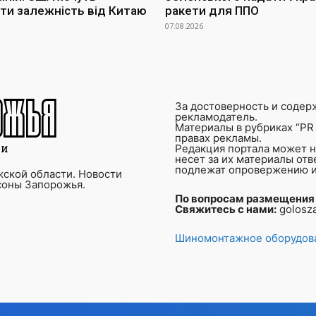
ти залежність від Китаю
ракети для ППО
07.08.2026
За достоверность и содер
рекламодатель.
Материалы в рубриках “PR 
правах рекламы.
Редакция портала может не
несет за их материалы от
подлежат опровержению и
ской области. Новости
соны Запорожья.
По вопросам размещения
Свяжитесь с нами:
golosz
Шиномонтажное оборудова