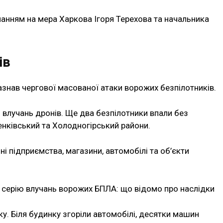
ланням на мера Харкова Ігоря Терехова та начальника
ів
зазнав чергової масованої атаки ворожих безпілотників.
1 влучань дронів. Ще два безпілотники впали без
енківський та Холодногірський райони.
ні підприємства, магазини, автомобілі та об’єкти
 серію влучань ворожих БПЛА: що відомо про наслідки
ку. Біля будинку згоріли автомобілі, десятки машин