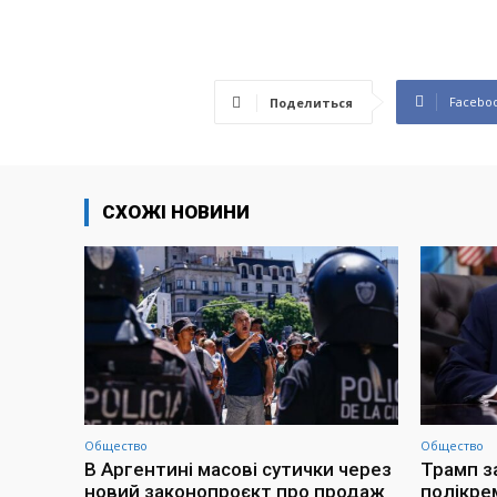
Facebo
Поделиться
СХОЖІ НОВИНИ
Общество
Общество
В Аргентині масові сутички через
Трамп з
новий законопроєкт про продаж
полікре