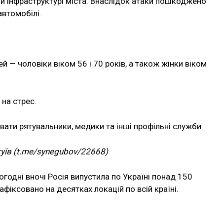
ій інфраструктурі міста. Внаслідок атаки пошкоджено
автомобілі.
 — чоловіки віком 56 і 70 років, а також жінки віком
 на стрес.
ати рятувальники, медики та інші профільні служби.
гуїв (t.me/synegubov/22668)
годні вночі Росія випустила по Україні понад 150
афіксовано на десятках локацій по всій країні.