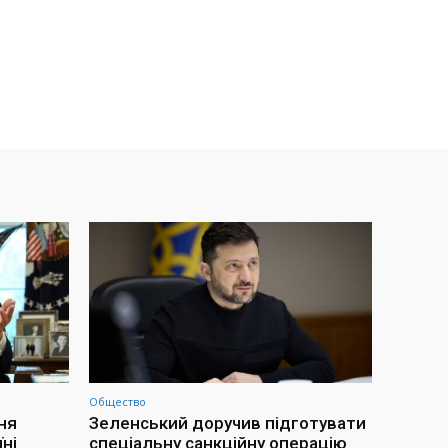
Общество
ня
Зеленський доручив підготувати
ні
спеціальну санкційну операцію