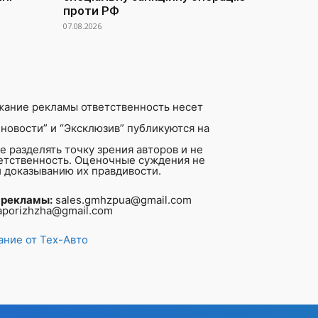
проти РФ
07.08.2026
жание рекламы ответственность несет
новости” и “Эксклюзив” публикуются на
 разделять точку зрения авторов и не
ветственность. Оценочные суждения не
 доказыванию их правдивости.
 рекламы:
sales.gmhzpua@gmail.com
aporizhzha@gmail.com
ние от Тех-Авто