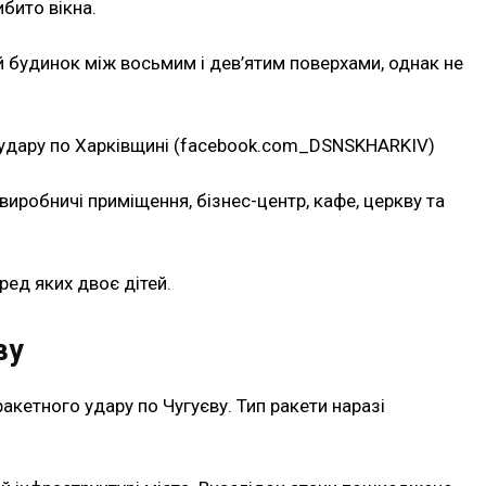
бито вікна.
 будинок між восьмим і дев’ятим поверхами, однак не
 удару по Харківщині (facebook.com_DSNSKHARKIV)
иробничі приміщення, бізнес-центр, кафе, церкву та
ред яких двоє дітей.
ву
акетного удару по Чугуєву. Тип ракети наразі