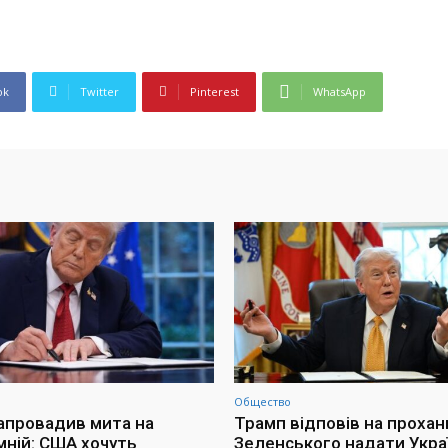
ok
Twitter
Pinterest
WhatsApp
Общество
апровадив мита на
Трамп відповів на прохан
мній: США хочуть
Зеленського надати Украї