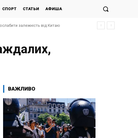
СПОРТ
СТАТЬИ
АФИША
послабити залежність від Китаю
раждалих,
ВАЖЛИВО