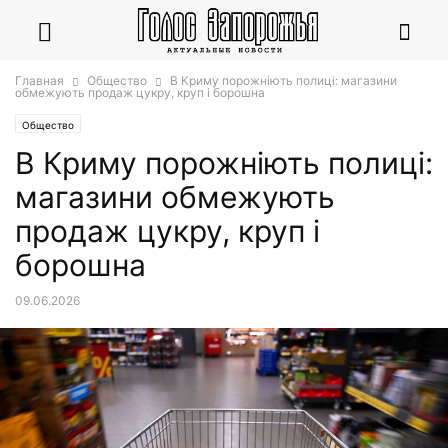
Главная
Общество
В Криму порожніють полиці: магазини
обмежують продаж цукру, круп і борошна
Общество
В Криму порожніють полиці:
магазини обмежують
продаж цукру, круп і
борошна
09.06.2026