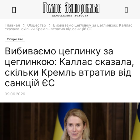
Главная
Общество
Вибиваємо цеглинку за цеглинкою: Каллас
сказала, скільки Кремль втратив від санкцій ЄС
Общество
Вибиваємо цеглинку за
цеглинкою: Каллас сказала,
скільки Кремль втратив від
санкцій ЄС
09.06.2026