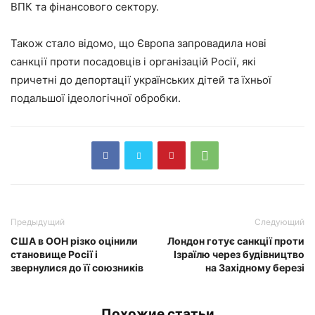
ВПК та фінансового сектору.
Також стало відомо, що Європа запровадила нові
санкції проти посадовців і організацій Росії, які
причетні до депортації українських дітей та їхньої
подальшої ідеологічної обробки.
Предыдущий
Следующий
США в ООН різко оцінили
Лондон готує санкції проти
становище Росії і
Ізраїлю через будівництво
звернулися до її союзників
на Західному березі
Похожие статьи