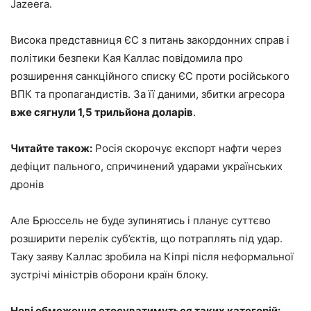
Jazeera.
Висока представниця ЄС з питань закордонних справ і
політики безпеки Кая Каллас повідомила про
розширення санкційного списку ЄС проти російського
ВПК та пропагандистів. За її даними, збитки агресора
вже сягнули 1,5 трильйона доларів
.
Читайте також:
Росія скорочує експорт нафти через
дефіцит пального, спричинений ударами українських
дронів
Але Брюссель не буде зупинятись і планує суттєво
розширити перелік суб’єктів, що потраплять під удар.
Таку заяву Каллас зробила на Кіпрі після неформальної
зустрічі міністрів оборони країн блоку.
Нові обмеження стосуватимуться таких категорій: