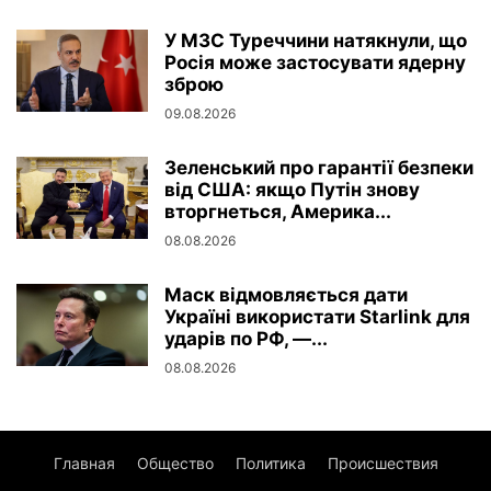
У МЗС Туреччини натякнули, що
Росія може застосувати ядерну
зброю
09.08.2026
Зеленський про гарантії безпеки
від США: якщо Путін знову
вторгнеться, Америка...
08.08.2026
Маск відмовляється дати
Україні використати Starlink для
ударів по РФ, —...
08.08.2026
Главная
Общество
Политика
Происшествия