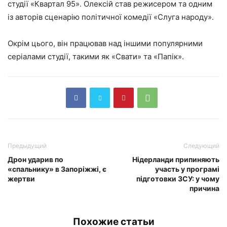
студії «Квартал 95». Олексій став режисером та одним
із авторів сценарію політичної комедії «Слуга народу».
Окрім цього, він працював над іншими популярними
серіалами студії, такими як «Свати» та «Папік».
Предыдущий
Следующий
Дрон ударив по
Нідерланди припиняють
«спальнику» в Запоріжжі, є
участь у програмі
жертви
підготовки ЗСУ: у чому
причина
Похожие статьи