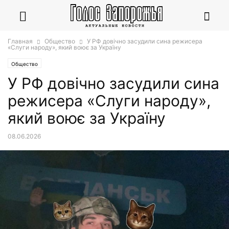
Главная
Общество
У РФ довічно засудили сина режисера
«Слуги народу», який воює за Україну
Общество
У РФ довічно засудили сина
режисера «Слуги народу»,
який воює за Україну
08.06.2026