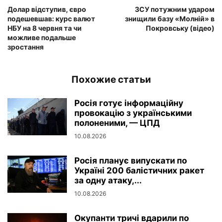
Долар відступив, євро
ЗСУ потужним ударом
подешевшав: курс валют
знищили базу «Молній» в
НБУ на 8 червня та чи
Покровську (відео)
можливе подальше
зростання
Похожие статьи
Росія готує інформаційну
провокацію з українськими
полоненими, — ЦПД
10.08.2026
Росія планує випускати по
Україні 200 балістичних ракет
за одну атаку,...
10.08.2026
Окупанти тричі вдарили по