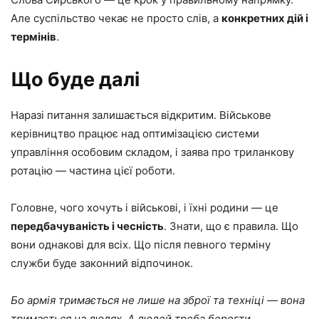
Але суспільство чекає не просто слів, а
конкретних дій і
термінів
.
Що буде далі
Наразі питання залишається відкритим. Військове
керівництво працює над оптимізацією системи
управління особовим складом, і заява про триланкову
ротацію — частина цієї роботи.
Головне, чого хочуть і військові, і їхні родини — це
передбачуваність і чесність
. Знати, що є правила. Що
вони однакові для всіх. Що після певного терміну
служби буде законний відпочинок.
Бо армія тримається не лише на зброї та техніці — вона
тримається на людях. А людей треба берегти.