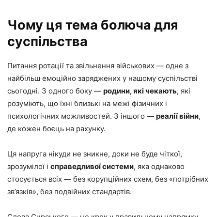
Чому ця тема болюча для
суспільства
Питання ротації та звільнення військових — одне з
найбільш емоційно заряджених у нашому суспільстві
сьогодні. З одного боку —
родини, які чекають
, які
розуміють, що їхні близькі на межі фізичних і
психологічних можливостей. З іншого —
реалії війни
,
де кожен боєць на рахунку.
Ця напруга нікуди не зникне, доки не буде чіткої,
зрозумілої і
справедливої системи
, яка однаково
стосується всіх — без корупційних схем, без «потрібних
зв’язків», без подвійних стандартів.
Слова Сирського — це крок у правильному напрямку.