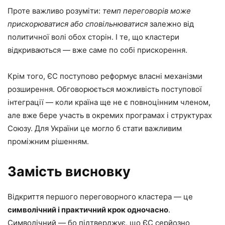
Проте важливо розуміти:
темп переговорів може
прискорюватися або сповільнюватися
залежно від
политичної волі обох сторін. І те, що кластери
відкриваються — вже саме по собі прискорення.
Крім того, ЄС поступово реформує власні механізми
розширення. Обговорюється можливість поступової
інтеграції — коли країна ще не є повноцінним членом,
але вже бере участь в окремих програмах і структурах
Союзу. Для України це могло б стати важливим
проміжним рішенням.
Замість висновку
Відкриття першого переговорного кластера — це
символічний і практичний крок одночасно
.
Символічний — бо підтверджує, що ЄС серйозно