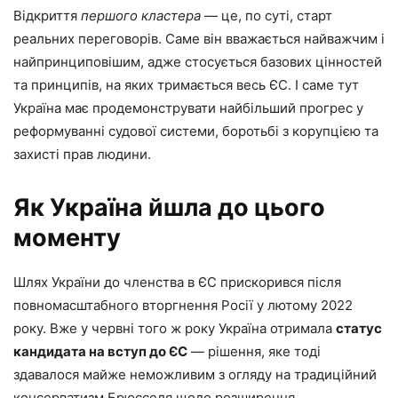
Відкриття
першого кластера
— це, по суті, старт
реальних переговорів. Саме він вважається найважчим і
найпринциповішим, адже стосується базових цінностей
та принципів, на яких тримається весь ЄС. І саме тут
Україна має продемонструвати найбільший прогрес у
реформуванні судової системи, боротьбі з корупцією та
захисті прав людини.
Як Україна йшла до цього
моменту
Шлях України до членства в ЄС прискорився після
повномасштабного вторгнення Росії у лютому 2022
року. Вже у червні того ж року Україна отримала
статус
кандидата на вступ до ЄС
— рішення, яке тоді
здавалося майже неможливим з огляду на традиційний
консерватизм Брюсселя щодо розширення.