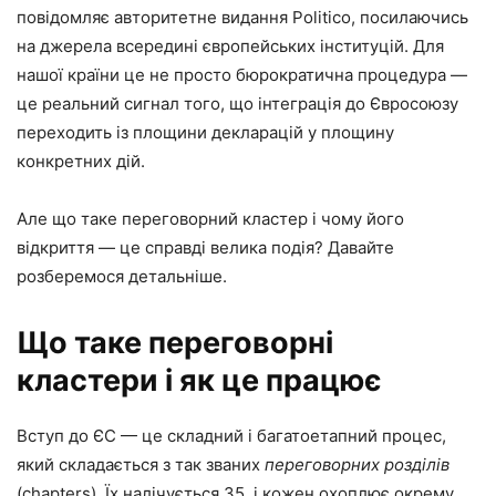
повідомляє авторитетне видання Politico, посилаючись
на джерела всередині європейських інституцій. Для
нашої країни це не просто бюрократична процедура —
це реальний сигнал того, що інтеграція до Євросоюзу
переходить із площини декларацій у площину
конкретних дій.
Але що таке переговорний кластер і чому його
відкриття — це справді велика подія? Давайте
розберемося детальніше.
Що таке переговорні
кластери і як це працює
Вступ до ЄС — це складний і багатоетапний процес,
який складається з так званих
переговорних розділів
(chapters). Їх налічується 35, і кожен охоплює окрему