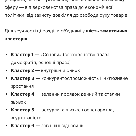
сферу — від верховенства права до економічної
політики, від захисту довкілля до свободи руху товарів.
Для зручності ці розділи об’єднані у
шість тематичних
кластерів
:
Кластер 1
— «Основи» (верховенство права,
демократія, основні права)
Кластер 2
— внутрішній ринок
Кластер 3
— конкурентоспроможність і інклюзивне
зростання
Кластер 4
— зелений порядок денний та сталий
зв’язок
Кластер 5
— ресурси, сільське господарство,
згуртованість
Кластер 6
— зовнішні відносини