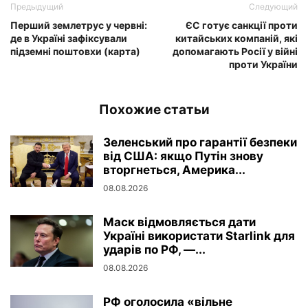
Предыдущий
Следующий
Перший землетрус у червні:
ЄС готує санкції проти
де в Україні зафіксували
китайських компаній, які
підземні поштовхи (карта)
допомагають Росії у війні
проти України
Похожие статьи
Зеленський про гарантії безпеки
від США: якщо Путін знову
вторгнеться, Америка...
08.08.2026
Маск відмовляється дати
Україні використати Starlink для
ударів по РФ, —...
08.08.2026
РФ оголосила «вільне