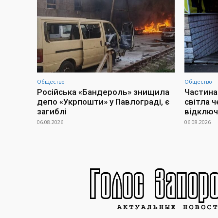
Общество
Общество
Російська «Бандероль» знищила
Частина
депо «Укрпошти» у Павлограді, є
світла ч
загиблі
відклю
06.08.2026
06.08.2026