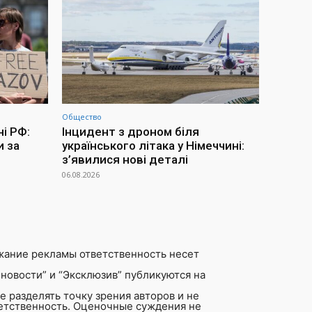
Общество
ні РФ:
Інцидент з дроном біля
и за
українського літака у Німеччині:
з’явилися нові деталі
06.08.2026
жание рекламы ответственность несет
новости” и “Эксклюзив” публикуются на
 разделять точку зрения авторов и не
ветственность. Оценочные суждения не