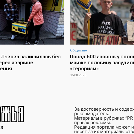
Общество
 Львова залишилась без
Понад 600 азовців у поло
ерез аварійне
майже половину засудил
чення
«тероризм»
06.08.2026
За достоверность и содер
рекламодатель.
Материалы в рубриках “PR 
правах рекламы.
Редакция портала может не
несет за их материалы от