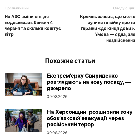
Предыдущий
Следующий
На АЗС зміни цін: де
Кремль заявив, що може
подешевшав бензин 4
зупинити війну проти
червня та скільки коштує
України «до кінця доби».
літр
Умова — одна, але
нездійсненна
Похожие статьи
Експрем’єрку Свириденко
розглядають на нову посаду, —
джерело
09.08.2026
На Херсонщині розширили зону
обов’язкової евакуації через
російський терор
09.08.2026