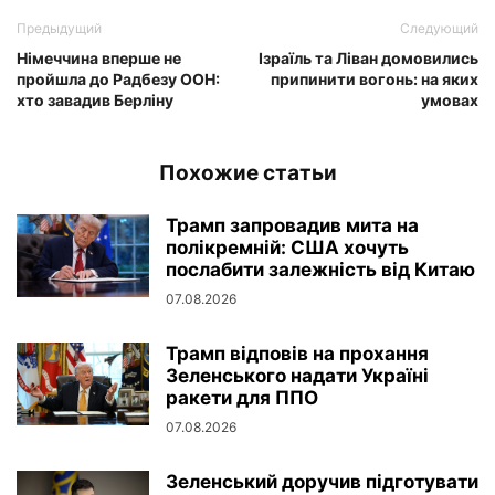
Предыдущий
Следующий
Німеччина вперше не
Ізраїль та Ліван домовились
пройшла до Радбезу ООН:
припинити вогонь: на яких
хто завадив Берліну
умовах
Похожие статьи
Трамп запровадив мита на
полікремній: США хочуть
послабити залежність від Китаю
07.08.2026
Трамп відповів на прохання
Зеленського надати Україні
ракети для ППО
07.08.2026
Зеленський доручив підготувати