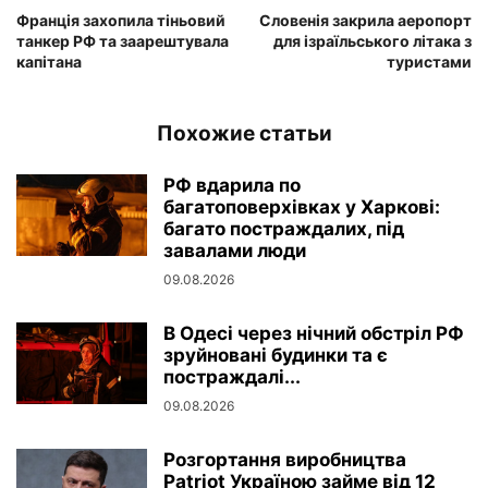
Франція захопила тіньовий
Словенія закрила аеропорт
танкер РФ та заарештувала
для ізраїльського літака з
капітана
туристами
Похожие статьи
РФ вдарила по
багатоповерхівках у Харкові:
багато постраждалих, під
завалами люди
09.08.2026
В Одесі через нічний обстріл РФ
зруйновані будинки та є
постраждалі...
09.08.2026
Розгортання виробництва
Patriot Україною займе від 12