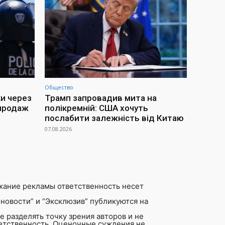
Общество
ки через
Трамп запровадив мита на
 продаж
полікремній: США хочуть
послабити залежність від Китаю
07.08.2026
жание рекламы ответственность несет
новости” и “Эксклюзив” публикуются на
 разделять точку зрения авторов и не
ветственность. Оценочные суждения не