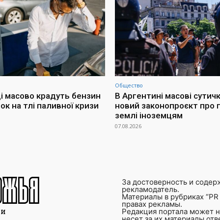
Общество
і масово крадуть бензин
В Аргентині масові сутич
ок на тлі паливної кризи
новий законопроєкт про
землі іноземцям
07.08.2026
За достоверность и содер
рекламодатель.
Материалы в рубриках “PR 
правах рекламы.
Редакция портала может не
несет за их материалы от