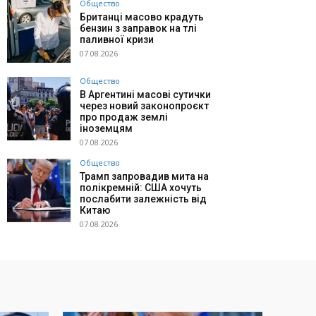
Общество
Британці масово крадуть
бензин з заправок на тлі
паливної кризи
07.08.2026
Общество
В Аргентині масові сутички
через новий законопроєкт
про продаж землі
іноземцям
07.08.2026
Общество
Трамп запровадив мита на
полікремній: США хочуть
послабити залежність від
Китаю
07.08.2026