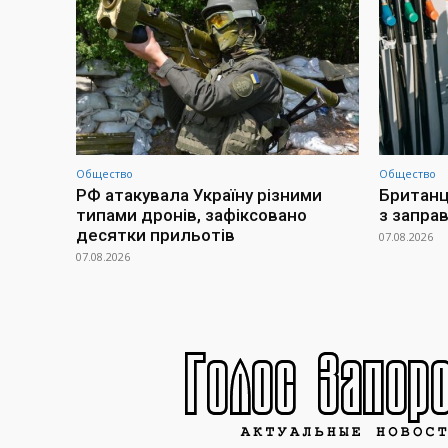
Общество
Общество
РФ атакувала Україну різними
Британц
типами дронів, зафіксовано
з заправ
десятки прильотів
07.08.2026
07.08.2026